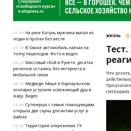
На реке Катунь мужчина выпал из
21:00
ЖИЗНЬ
лодки и пропал без вести
Тест.
В Омске автомобиль наехал на
20:40
толпу пешеходов. Фото и видео
реаг
Массовый сбой в Рунете: десятки
20:20
регионов остались без интернета и
Что делать
мобильной связи
действоват
Медведю Мише в барнаульском
20:00
Предлагаем
зоопарке устроили освежающий душ в
ситуациях.
жару. Видео
Сутенерша с семью помощницами
19:40
открыла две сауны для интим-услуг в
Бийске
Территория опережения. ГК
10:00