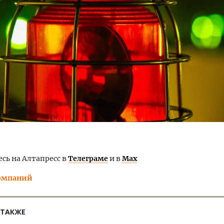
тектурный код начинается с
Смелость архитектурных 
ли. Мощение крупноформатными
Генеральный директор к
тами становится новым
ЗИАС — об эстетике горо
ндартом благоустройства
трендах в фасадах и разв
ОИТЕЛЬСТВО
СТРОИТЕЛЬСТВО
ь на Алтапресс в
Телеграме
и в
Max
омпаний
 ТАКЖЕ