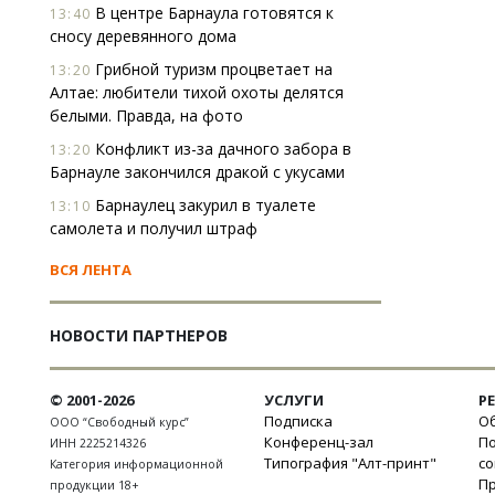
В центре Барнаула готовятся к
13:40
сносу деревянного дома
Грибной туризм процветает на
13:20
Алтае: любители тихой охоты делятся
белыми. Правда, на фото
Конфликт из-за дачного забора в
13:20
Барнауле закончился дракой с укусами
Барнаулец закурил в туалете
13:10
самолета и получил штраф
ВСЯ ЛЕНТА
НОВОСТИ ПАРТНЕРОВ
© 2001-2026
УСЛУГИ
Р
Подписка
Об
ООО “Свободный курс”
Конференц-зал
П
ИНН 2225214326
Типография "Алт-принт"
с
Категория информационной
П
продукции 18+