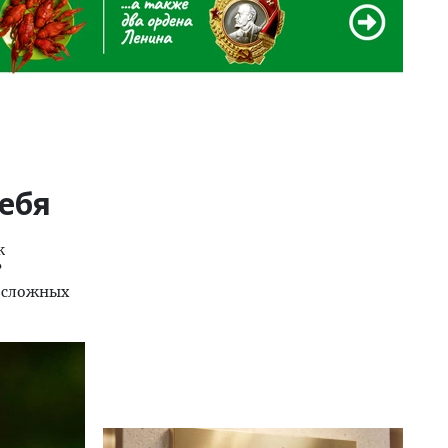
ебя
к
?
х сложных