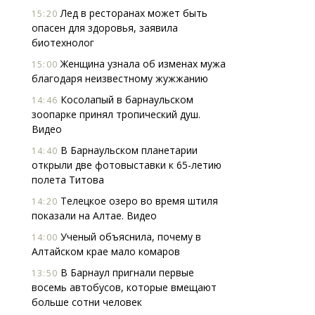
Лед в ресторанах может быть
15:20
опасен для здоровья, заявила
биотехнолог
Женщина узнала об изменах мужа
15:00
благодаря неизвестному жужжанию
Косолапый в барнаульском
14:46
зоопарке принял тропический душ.
Видео
В Барнаульском планетарии
14:40
открыли две фотовыставки к 65-летию
полета Титова
Телецкое озеро во время штиля
14:20
показали на Алтае. Видео
Ученый объяснила, почему в
14:00
Алтайском крае мало комаров
В Барнаул пригнали первые
13:50
восемь автобусов, которые вмещают
больше сотни человек