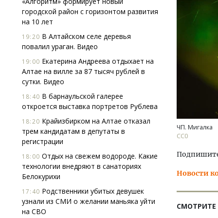
«Алгоритм» формирует новый
городской район с горизонтом развития
на 10 лет
В Алтайском селе деревья
19:20
повалил ураган. Видео
Екатерина Андреева отдыхает на
19:00
Алтае на вилле за 87 тысяч рублей в
сутки. Видео
Архи
зем
В барнаульской галерее
18:40
пли
откроется выставка портретов Рублева
ста
Крайизбирком на Алтае отказал
18:20
СТР
ЧП. Мигалка
трем кандидатам в депутаты в
СС0
регистрации
Подпишитес
Отдых на свежем водороде. Какие
18:00
технологии внедряют в санаториях
Новости к
Белокурихи
Родственники убитых девушек
17:40
узнали из СМИ о желании маньяка уйти
СМОТРИТЕ
на СВО