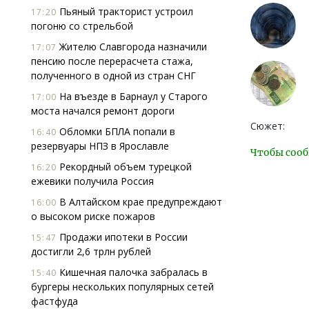
Пьяный тракторист устроил
17:20
погоню со стрельбой
Жителю Славгорода назначили
17:07
пенсию после перерасчета стажа,
полученного в одной из стран СНГ
На въезде в Барнаул у Старого
17:00
моста начался ремонт дороги
Сюжет:
Обломки БПЛА попали в
16:40
резервуары НПЗ в Ярославле
Чтобы сооб
Рекордный объем турецкой
16:20
ежевики получила Россия
В Алтайском крае предупреждают
16:00
о высоком риске пожаров
Продажи ипотеки в России
15:47
достигли 2,6 трлн рублей
Кишечная палочка забралась в
15:40
бургеры нескольких популярных сетей
фастфуда