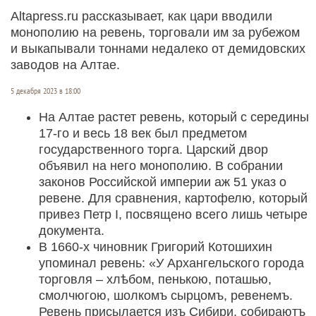
Altapress.ru рассказывает, как цари вводили
монополию на ревень, торговали им за рубежом
и выкапывали тоннами недалеко от демидовских
заводов на Алтае.
5 декабря 2023 в 18:00
На Алтае растет ревень, который с середины
17-го и весь 18 век был предметом
государственного торга. Царский двор
объявил на него монополию. В собрании
законов Российской империи аж 51 указ о
ревене. Для сравнения, картофелю, который
привез Петр I, посвящено всего лишь четыре
документа.
В 1660-х чиновник Григорий Котошихин
упоминал ревень: «У Архангельского города
торговля – хлѣбом, пенькою, поташью,
смолчюгою, шолкомъ сырцомъ, ревенемъ.
Ревень присылается изъ Сибири, собираютъ