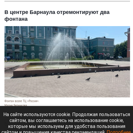
В центре Барнаула отремонтируют два
фонтана
Фонтан возле ТЦ «Россия».
Мария Берникова
7 августа 2026 в 16:20
На сайте используются cookie. Продолжая пользоваться
сайтом, вы соглашаетесь на использование cookie,
Власти Барнаула выбрали подрядчика для
которые мы используем для удобства пользования
реставрации двух фонтанов в Центральном
сайтом и повышения качества рекомендаций.
Подробнее
.