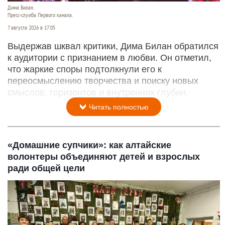
Дима Билан.
Пресс-служба Первого канала.
7 августа 2026 в 17:05
Выдержав шквал критики, Дима Билан обратился
к аудитории с признанием в любви. Он отметил,
что жаркие споры подтолкнули его к
переосмыслению творчества и поиску новых
смыслов, горизонтов и внутренних глубин.
Читать полностью
«Домашние супчики»: как алтайские
волонтеры объединяют детей и взрослых
ради общей цели