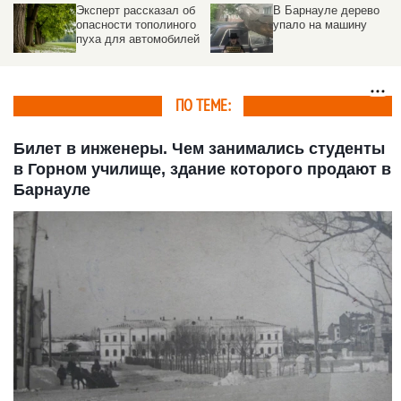
В Барнауле дерево
В Барнауле хотят
упало на машину
вырубить почти 300
й
опасных деревьев
ПО ТЕМЕ:
Билет в инженеры. Чем занимались студенты
в Горном училище, здание которого продают в
Барнауле