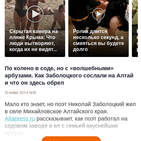
Скрытая камера на
Ролик длится
К
пляже Крыма: Что
несколько секунд, а
о
люди вытворяют,
смеяться вы будете
о
когда их не видят...
долго
р
По колено в соде, но с «волшебными»
арбузами. Как Заболоцкого сослали на Алтай
и что он здесь обрел
30 ноября 2023 в 18:00
Мало кто знает, но поэт Николай Заболоцкий жил
в селе Михайловское Алтайского края.
Altapress.ru
рассказывает, как поэт работал на
содовом заводе и ел с семьей вкуснейшие
арбузы.