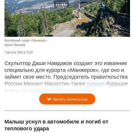
Всесезонный курорт «Манжерок».
Ирина Пергаева.
7 августа 2026 в 15:20
Скульптор Даши Намдаков создает это изваяние
специально для курорта «Манжерок», где оно и
займет свое место. Председатель правительства
России Михаил Мишустин также
оценил
будущие
планы по строительству скульптуры.
Читать полностью
Малыш уснул в автомобиле и погиб от
теплового удара