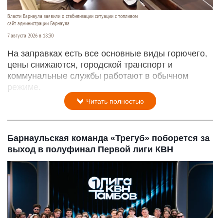
Власти Барнаула заявили о стабилизации ситуации с топливом
сайт администрации Барнаула
7 августа 2026 в 18:30
На заправках есть все основные виды горючего,
цены снижаются, городской транспорт и
коммунальные службы работают в обычном
режиме.
Читать полностью
Барнаульская команда «Трегуб» поборется за
выход в полуфинал Первой лиги КВН