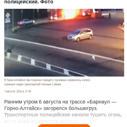
полицейский. Фото
В Горно-Алтайске при тушении горящего грузовика взорвалось колесо
скриншот видео транспортной полиции Сибири
7 августа 2026 в 17:45
Ранним утром 6 августа на трассе «Барнаул —
Горно-Алтайск» загорелся большегруз.
Транспортные полицейские начали тушить огонь,
но от жара взорвалось колесо.