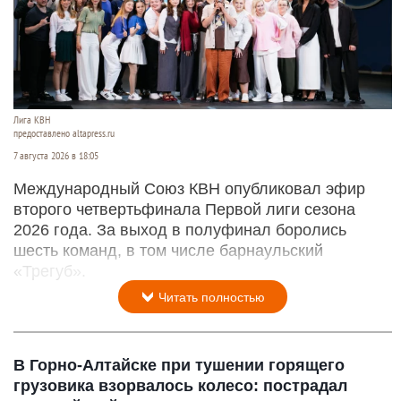
Лига КВН
предоставлено altapress.ru
7 августа 2026 в 18:05
Международный Союз КВН опубликовал эфир
второго четвертьфинала Первой лиги сезона
2026 года. За выход в полуфинал боролись
шесть команд, в том числе барнаульский
«Трегуб».
Читать полностью
В Горно-Алтайске при тушении горящего
грузовика взорвалось колесо: пострадал