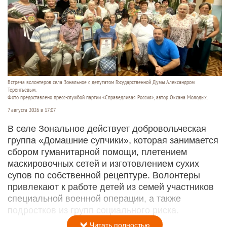
Встреча волонтеров села Зональное с депутатом Государственной Думы Александром
Терентьевым.
Фото предоставлено пресс-службой партии «Справедливая Россия», автор Оксана Молодых.
7 августа 2026 в 17:07
В селе Зональное действует добровольческая
группа «Домашние супчики», которая занимается
сбором гуманитарной помощи, плетением
маскировочных сетей и изготовлением сухих
супов по собственной рецептуре. Волонтеры
привлекают к работе детей из семей участников
специальной военной операции, а также
подростков из групп социального риска.
Читать полностью