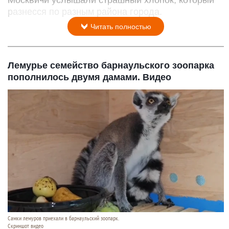
Москвичи услышали страшный хлопок, который
разнесся по разным района города.
Читать полностью
Лемурье семейство барнаульского зоопарка
пополнилось двумя дамами. Видео
Самки лемуров приехали в барнаульский зоопарк.
Скриншот видео