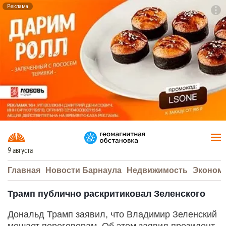
Реклама
To
F7
9 августа
Главная
Новости Барнаула
Недвижимость
Эконом
Трамп публично раскритиковал Зеленского
Дональд Трамп заявил, что Владимир Зеленский
мешает переговорам. Об этом заявил президент