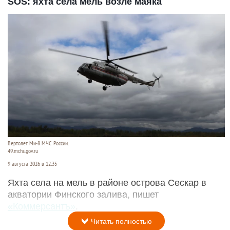
SOS: яхта села мель возле маяка
Вертолет Ми-8 МЧС России.
49.mchs.gov.ru
9 августа 2026 в 12:35
Яхта села на мель в районе острова Сескар в
акватории Финского залива, пишет
«Коммерсантъ»
.
Читать полностью