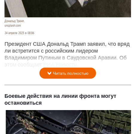
Дональд Трамп.
unsplash.com
24 апреля 2025 в 08:06
Президент США Дональд Трамп заявил, что вряд
ли встретится с российским лидером
Владимиром Путиным в Саудовской Аравии. Об
этом сообщает
РИА Новости
.
Читать полностью
Боевые действия на линии фронта могут
остановиться