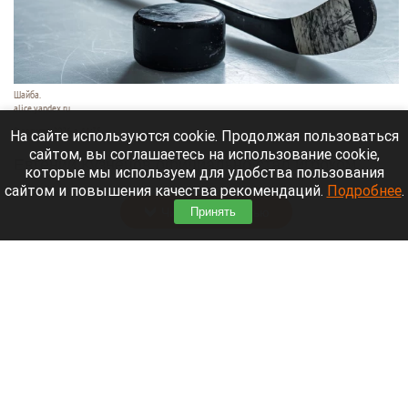
Шайба.
alice.yandex.ru
9 августа 2026 в 11:35
На сайте используются cookie. Продолжая пользоваться
сайтом, вы соглашаетесь на использование cookie,
Евгений Кузнецов официально стал игроком
которые мы используем для удобства пользования
новосибирской «Сибири».
сайтом и повышения качества рекомендаций.
Подробнее
.
Читать полностью
Принять
«Веселый молочник» купил билет до
Стамбула