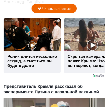
Александр Гинцбург.
Читать полностью
i
Ролик длится несколько
Скрытая камера на
секунд, а смеяться вы
пляже Крыма: Что
будете долго
вытворяют, когда и
видят...
Представитель Кремля рассказал об
эксперименте Путина с назальной вакциной