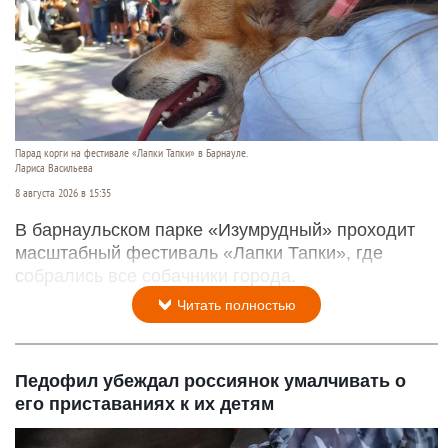
Парад корги на фестивале «Лапки Тапки» в Барнауле.
Лариса Васильева
8 августа 2026 в 15:35
В барнаульском парке «Изумрудный» проходит
масштабный фестиваль «Лапки Тапки», где
собрались все собачники города.
Читать полностью
Педофил убеждал россиянок умалчивать о
его приставаниях к их детям