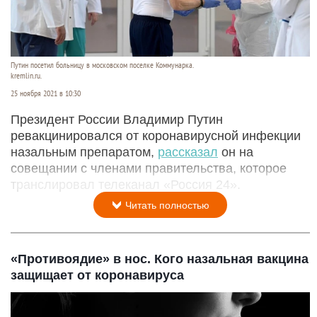
Путин посетил больницу в московском поселке Коммунарка.
kremlin.ru.
25 ноября 2021 в 10:30
Президент России Владимир Путин
ревакцинировался от коронавирусной инфекции
назальным препаратом,
рассказал
он на
совещании с членами правительства, которое
транслировал телеканал «Россия 24».
Читать полностью
«Противоядие» в нос. Кого назальная вакцина
защищает от коронавируса