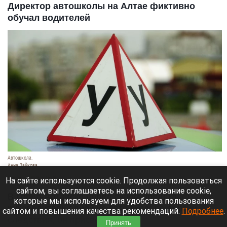
Директор автошколы на Алтае фиктивно
обучал водителей
Автошкола.
Анна Зайкова
8 августа 2026 в 16:05
На сайте используются cookie. Продолжая пользоваться
сайтом, вы соглашаетесь на использование cookie,
В Горно-Алтайске перед судом предстанет
которые мы используем для удобства пользования
руководитель одной из автошкол: по версии
сайтом и повышения качества рекомендаций.
Подробнее
.
следствия, он присвоил деньги,
Принять