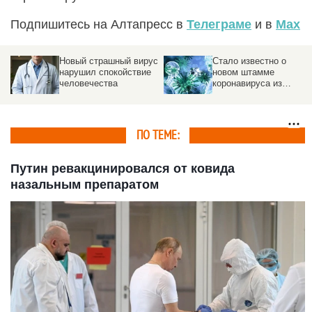
Подпишитесь на Алтапресс в
Телеграме
и в
Max
Новый страшный вирус
Стало известно о
нарушил спокойствие
новом штамме
человечества
коронавируса из
Таиланда
ПО ТЕМЕ:
Путин ревакцинировался от ковида
назальным препаратом