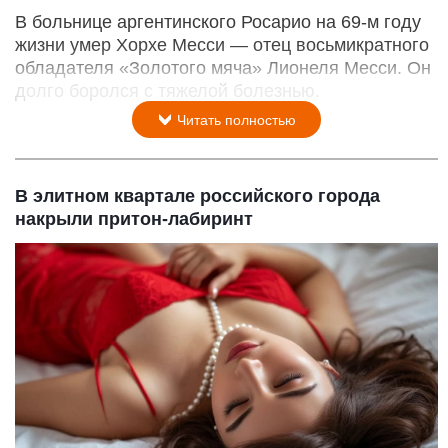
В больнице аргентинского Росарио на 69-м году
жизни умер Хорхе Месси — отец восьмикратного
обладателя «Золотого мяча» Лионеля Месси. Он
долго боролся с тяжелой болезнью.
Читать полностью
В элитном квартале российского города
накрыли притон-лабиринт