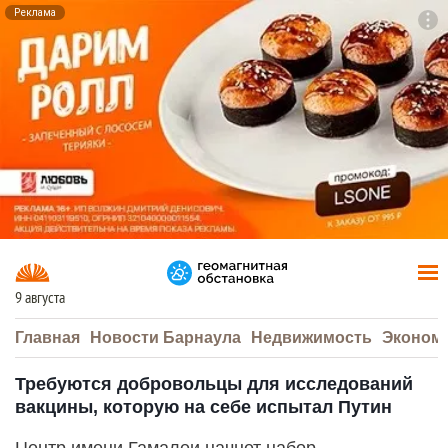
Реклама
To
F7
9 августа
Главная
Новости Барнаула
Недвижимость
Эконом
Требуются добровольцы для исследований
вакцины, которую на себе испытал Путин
Центр имени Гамалеи начнет набор