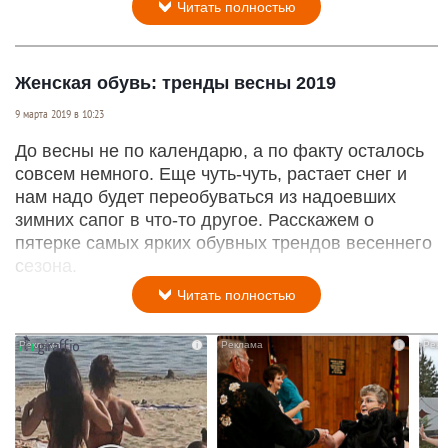
Читать полностью
Женская обувь: тренды весны 2019
9 марта 2019 в 10:23
До весны не по календарю, а по факту осталось
совсем немного. Еще чуть-чуть, растает снег и
нам надо будет переобуваться из надоевших
зимних сапог в что-то другое. Расскажем о
пятерке самых ярких обувных трендов весеннего
сезона.
Читать полностью
i
i