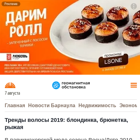
Реклама
To
F7
7 августа
Главная
Новости Барнаула
Недвижимость
Эконом
Тренды волосы 2019: блондинка, брюнетка,
рыжая
В парикмахерской моде сезона Весна/Лето 2019