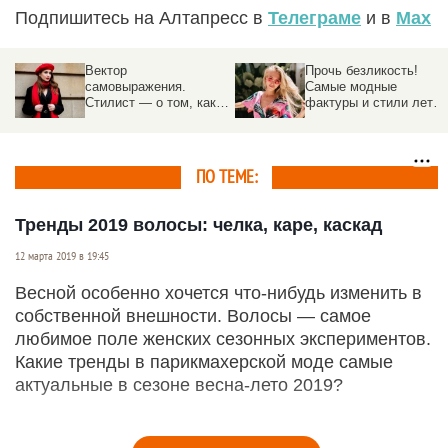
Подпишитесь на Алтапресс в
Телеграме
и в
Max
Вектор
Прочь безликость!
самовыражения.
Самые модные
Стилист — о том, как
фактуры и стили лета
определить свой типаж
2026 года
внешности и одеваться
как голливудская
звезда
ПО ТЕМЕ:
Тренды 2019 волосы: челка, каре, каскад
12 марта 2019 в 19:45
Весной особенно хочется что-нибудь изменить в
собственной внешности. Волосы — самое
любимое поле женских сезонных экспериментов.
Какие тренды в парикмахерской моде самые
актуальные в сезоне весна-лето 2019?