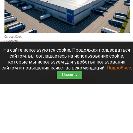
Склады. Озон.
Нейросети
6 августа 2026 в 22:00
На сайте используются cookie. Продолжая пользоваться
сайтом, вы соглашаетесь на использование cookie,
Банк работает в стандартном режиме, и
которые мы используем для удобства пользования
британские санкции не влияют на его
сайтом и повышения качества рекомендаций.
Подробнее
.
деятельность.
Принять
Читать полностью
Больница и медучреждения на Алтае
получили пять новых автомобилей