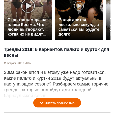
Скрытая камера на
Ролик длится
Э
пляже Крыма: Что
несколько секунд, а
о
люди вытворяют,
смеяться вы будете
с
когда их не видят...
долго
П
р
Тренды 2019: 5 вариантов пальто и курток для
весны
11 февраля 2019 в 20:06
Зима закончится и к этому уже надо готовиться.
Какие пальто и куртки 2019 будут актуальны в
наступающем сезоне? Разбираем самые горячие
тренды, которые подойдут для холодной
барнаульской весны.
Читать полностью