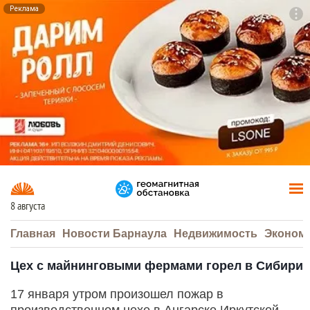
Реклама
To
F7
8 августа
Главная
Новости Барнаула
Недвижимость
Эконом
Цех с майнинговыми фермами горел в Сибири
17 января утром произошел пожар в
производственном цехе в Ангарске Иркутской