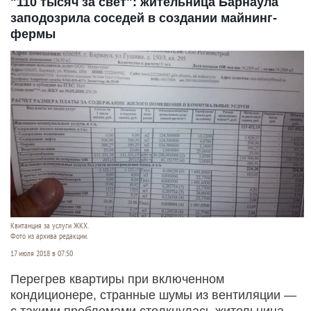
"110 тысяч за свет": жительница Барнаула
заподозрила соседей в создании майнинг-
фермы
Квитанция за услуги ЖКХ.
Фото из архива редакции.
17 июля 2018 в 07:50
Перегрев квартиры при включенном
кондиционере, странные шумы из вентиляции —
с такими проблемами столкнулась жительница