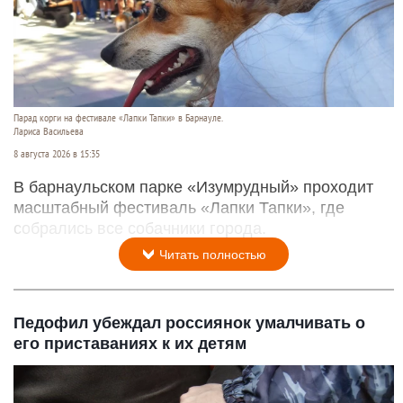
Парад корги на фестивале «Лапки Тапки» в Барнауле.
Лариса Васильева
8 августа 2026 в 15:35
В барнаульском парке «Изумрудный» проходит
масштабный фестиваль «Лапки Тапки», где
собрались все собачники города.
Читать полностью
Педофил убеждал россиянок умалчивать о
его приставаниях к их детям