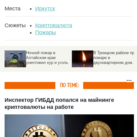
Места
Иркутск
Сюжеты
Криптовалюта
Пожары
Водители
Случилось крупнейшее
использовали КамАЗ
падение криптовалюты
для мощного майнинга
в истории. Причины
криптовалюты
ПО ТЕМЕ:
Инспектор ГИБДД попался на майнинге
криптовалюты на работе