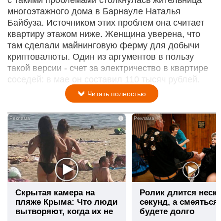
многоэтажного дома в Барнауле Наталья
Байбуза. Источником этих проблем она считает
квартиру этажом ниже. Женщина уверена, что
там сделали майнинговую ферму для добычи
криптовалюты. Один из аргументов в пользу
такой версии - счет за электричество в квартире
соседей: в мае он составил 110 тысяч рублей.
Читать полностью
i
Скрытая камера на
Ролик длится неск
пляже Крыма: Что люди
секунд, а смеяться
вытворяют, когда их не
будете долго
видят...