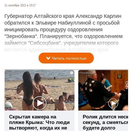
11 сентября 2015 в 19:17
Губернатор Алтайского края Александр Карлин
обратился к Эльвире Набиуллиной с просьбой
инициировать процедуру оздоровления
"Зернобанка". Планируется, что оздоровлением
займется "Сибсоцбанк", учредителем которого
является администрация Алтайского края.
Читать полностью
i
Скрытая камера на
Ролик длится неск
пляже Крыма: Что люди
секунд, а смеяться
вытворяют, когда их не
будете долго