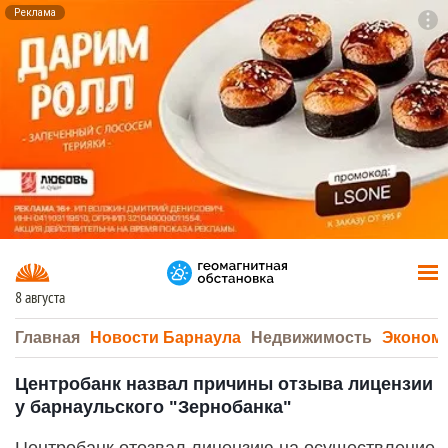
Реклама
To
F7
8 августа
Главная
Новости Барнаула
Недвижимость
Эконом
Центробанк назвал причины отзыва лицензии
у барнаульского "Зернобанка"
Центробанк отозвал лицензию на осуществление