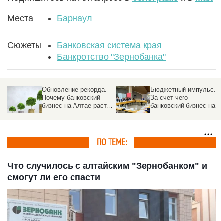
Места
Барнаул
Сюжеты
Банковская система края
Банкротство "Зернобанка"
Обновление рекорда.
Бюджетный импульс.
Почему банковский
За счет чего
бизнес на Алтае растет
банковский бизнес на
опережающими
Алтае растет
темпами
опережающими
темпами
ПО ТЕМЕ:
Что случилось с алтайским "Зернобанком" и
смогут ли его спасти