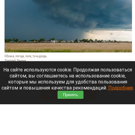
Облака, погода, поля, тучи,дождь.
Дмитрий Лямзин
8 августа 2026 в 08:05
На сайте используются cookie. Продолжая пользоваться
сайтом, вы соглашаетесь на использование cookie,
Синоптики
рассказали
о прогнозе погоды в
которые мы используем для удобства пользования
Алтайском крае и Барнауле на 8 августа.
сайтом и повышения качества рекомендаций.
Подробнее
.
Читать полностью
Принять
Новый мост через реку Пивоварку планируют
построить в Барнауле