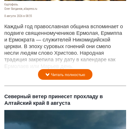
Картофель.
Олег Богданов, altapress.ru
8 августа 2026 в 08:35
Каждый год православная община вспоминает о
подвиге священномучеников Ермолая, Ермиппа
и Ермократа — служителей Никомидийской
церкви. В эпоху суровых гонений они смело
несли людям слово Христово. Народная
традиция закрепила эту дату в календаре как
Ермолаев или Марьев день.
Читать полностью
Северный ветер принесет прохладу в
Алтайский край 8 августа