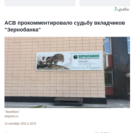
видят...
АСВ прокомментировало судьбу вкладчиков
"Зернобанка"
"Зернобанк".
altapress.ru
24 сентября 2015 в 10:55