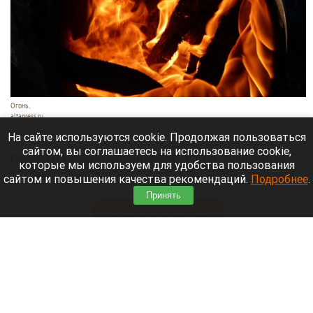
Огонь.
altapress.ru
7 августа 2026 в 13:30
На сайте используются cookie. Продолжая пользоваться
сайтом, вы соглашаетесь на использование cookie,
Пожар на екатеринбургском складе Wildberries
которые мы используем для удобства пользования
заставил около 800 человек эвакуироваться из
сайтом и повышения качества рекомендаций.
Подробнее
.
опасной зоны.
Принять
Читать полностью
Трамп принял меры по борьбе с «родильным
туризмом». Что известно