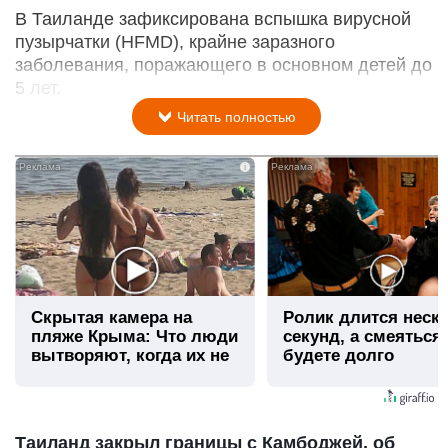
В Таиланде зафиксирована вспышка вирусной
пузырчатки (HFMD), крайне заразного
заболевания, поражающего в основном детей до
5 лет.
Читать полностью
i
Скрытая камера на
Ролик длится неск
пляже Крыма: Что люди
секунд, а смеяться
вытворяют, когда их не
будете долго
видят...
Таиланд закрыл границы с Камбоджей, об