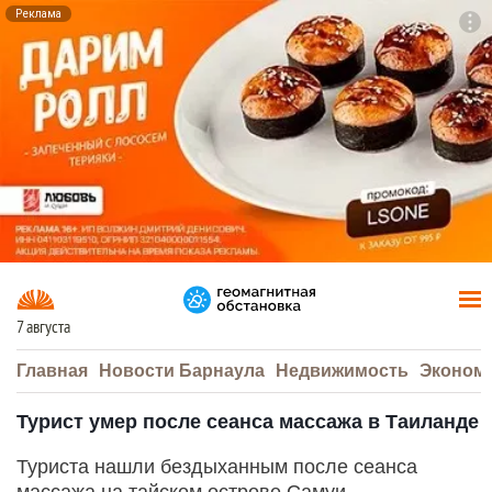
Реклама
To
F7
7 августа
Главная
Новости Барнаула
Недвижимость
Эконом
Турист умер после сеанса массажа в Таиланде
Туриста нашли бездыханным после сеанса
массажа на тайском острове Самуи.