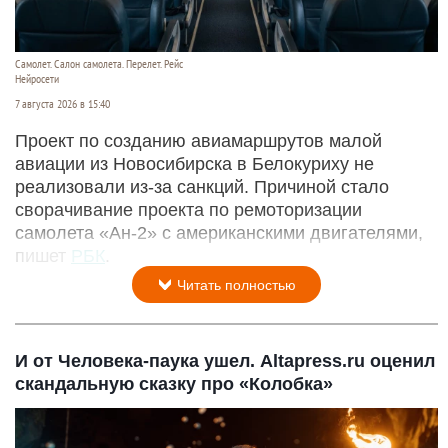
Самолет. Салон самолета. Перелет. Рейс
Нейросети
7 августа 2026 в 15:40
Проект по созданию авиамаршрутов малой
авиации из Новосибирска в Белокуриху не
реализовали из-за санкций. Причиной стало
сворачивание проекта по ремоторизации
самолета «Ан-2» с американскими двигателями,
пишет
РБК
.
Читать полностью
И от Человека-паука ушел. Altapress.ru оценил
скандальную сказку про «Колобка»