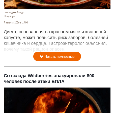
Новогоднее блюдо.
Шедеврум
7 августа 2026 в 15:00
Диета, основанная на красном мясе и квашеной
капусте, может повысить риск запоров, болезней
кишечника и сердца. Гастроэнтеролог объяснил,
почему такой рацион опасен.
Читать полностью
Со склада Wildberries эвакуировали 800
человек после атаки БПЛА