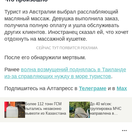
Турист из Австралии выбрал расслабляющий
масляный массаж. Девушка выполнила заказ,
получила полную оплату и ушла обслуживать
других клиентов. Иностранец сказал ей, что хочет
отдохнуть на массажной кушетке.
После его обнаружили мертвым.
Ранее
волна возмущений поднялась в Таиланде
из-за справляющих нужду в море туристов
.
Подпишитесь на Алтапресс в
Телеграме
и в
Max
Более 112 тонн ГСМ
До 40 м/сек:
пытались незаконно
группировка МЧС
вывезти из Казахстана
направлена в
пострадавшие от
урагана районы на
Алтае