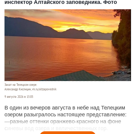
инспектор Алтайского заповедника. Фото
Закат на Телецком озере.
Александр Кислицин, vk.ru/altzapovednik
9 августа 2026 в 15:05
В один из вечеров августа в небе над Телецким
озером разыгралось настоящее представление:
—разные оттенки оранжево-красного на фоне
синевы вод озера и величественных гор.