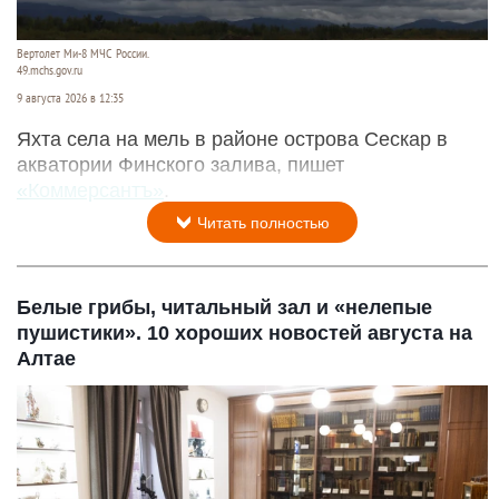
Вертолет Ми-8 МЧС России.
49.mchs.gov.ru
9 августа 2026 в 12:35
Яхта села на мель в районе острова Сескар в
акватории Финского залива, пишет
«Коммерсантъ»
.
Читать полностью
Белые грибы, читальный зал и «нелепые
пушистики». 10 хороших новостей августа на
Алтае