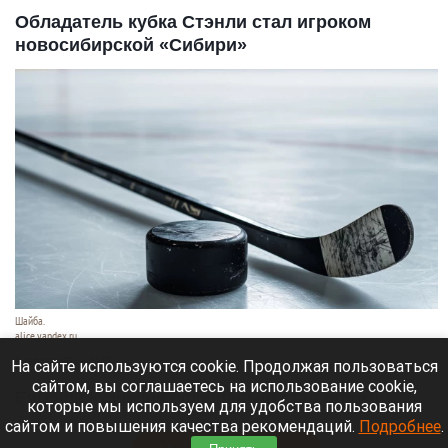
Обладатель кубка Стэнли стал игроком
новосибирской «Сибири»
Шайба.
alice.yandex.ru
9 августа 2026 в 11:35
На сайте используются cookie. Продолжая пользоваться
сайтом, вы соглашаетесь на использование cookie,
Евгений Кузнецов официально стал игроком
которые мы используем для удобства пользования
новосибирской «Сибири».
сайтом и повышения качества рекомендаций.
Подробнее
.