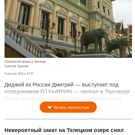
Королевский дворец в Таиланде.
Кристина Тарасова
9 августа 2026 в 15:35
Диджей из России Дмитрий — выступает под
псевдонимом DJ FЫRРИN — пропал в Таиланде
после возникновения проблем с документами.
Читать полностью
Невероятный закат на Телецком озере снял