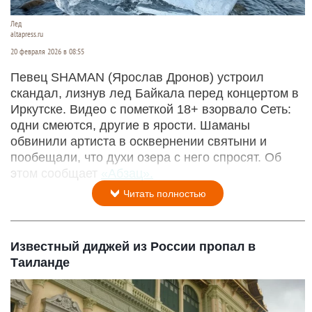
Лед
altapress.ru
20 февраля 2026 в 08:55
Певец SHAMAN (Ярослав Дронов) устроил
скандал, лизнув лед Байкала перед концертом в
Иркутске. Видео с пометкой 18+ взорвало Сеть:
одни смеются, другие в ярости. Шаманы
обвинили артиста в осквернении святыни и
пообещали, что духи озера с него спросят. Об
этом сообщает
«Абзац».
Читать полностью
Известный диджей из России пропал в
Таиланде