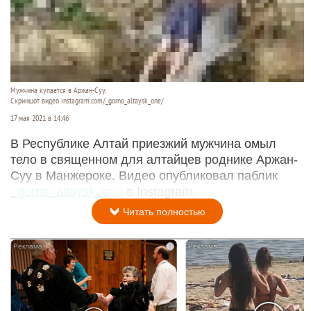
Мужчина купается в Аржан-Суу.
Скриншот видео instagram.com/_gorno_altaysk_one/
17 мая 2021 в 14:46
В Республике Алтай приезжий мужчина омыл
тело в священном для алтайцев роднике Аржан-
Суу в Манжероке. Видео опубликовал паблик
_gorno_altaysk_one
в Instagram.
Читать полностью
i