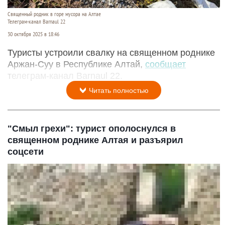
Священный родник в горе мусора на Алтае
Телеграм-канал Barnaul 22
30 октября 2025 в 18:46
Туристы устроили свалку на священном роднике
Аржан-Суу в Республике Алтай,
сообщает
телеграм-канал Barnaul 22.
Читать полностью
"Смыл грехи": турист ополоснулся в
священном роднике Алтая и разъярил
соцсети