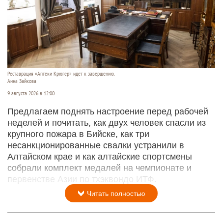
Реставрация «Аптеки Крюгер» идет к завершению.
Анна Зайкова
9 августа 2026 в 12:00
Предлагаем поднять настроение перед рабочей
неделей и почитать, как двух человек спасли из
крупного пожара в Бийске, как три
несанкционированные свалки устранили в
Алтайском крае и как алтайские спортсмены
собрали комплект медалей на чемпионате и
первенстве Азии по тхэквондо ИТФ.
Читать полностью