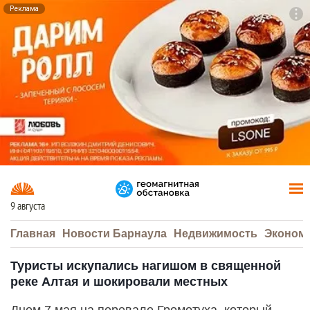
Реклама
To
F7
9 августа
Главная
Новости Барнаула
Недвижимость
Эконом
Туристы искупались нагишом в священной
реке Алтая и шокировали местных
Днем 7 мая на перевале Громотуха, который