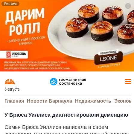
Реклама
To
F7
6 августа
Главная
Новости Барнаула
Недвижимость
Эконом
У Брюса Уиллиса диагностировали деменцию
Семья Брюса Уиллиса написала в своем
заявлении, что актеру поставили точный диагноз