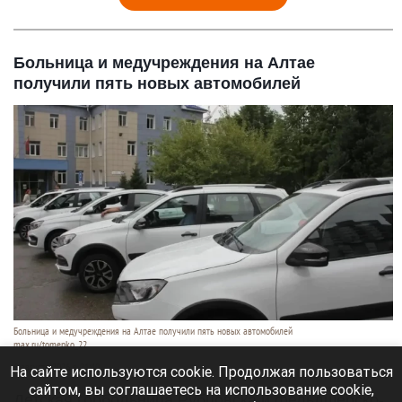
Больница и медучреждения на Алтае
получили пять новых автомобилей
Больница и медучреждения на Алтае получили пять новых автомобилей
max.ru/tomenko_22
6 августа 2026 в 21:40
На сайте используются cookie. Продолжая пользоваться
сайтом, вы соглашаетесь на использование cookie,
Детская горбольница Рубцовска и фельдшерско-