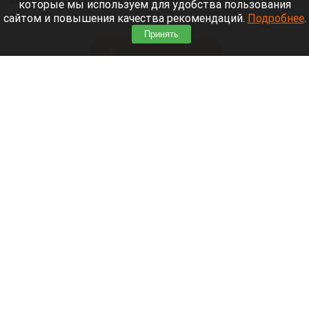
которые мы используем для удобства пользования
акушерские пункты Алтайского края получили
сайтом и повышения качества рекомендаций.
Подробнее
.
пять новых машин.
Принять
Читать полностью
В Барнауле на этапах Кубка России по
шахматам прошли шесть туров
Кубок России по шахматам