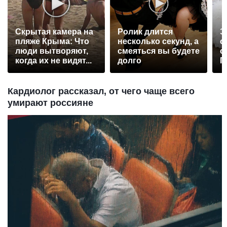
Скрытая камера на
Ролик длится
Э
пляже Крыма: Что
несколько секунд, а
о
люди вытворяют,
смеяться вы будете
с
когда их не видят...
долго
П
р
Кардиолог рассказал, от чего чаще всего
умирают россияне