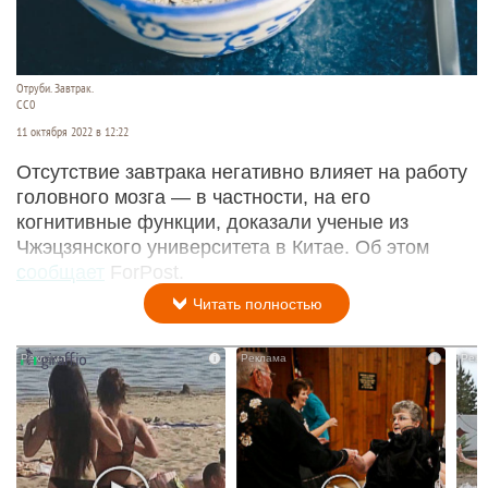
Отруби. Завтрак.
CC0
11 октября 2022 в 12:22
Отсутствие завтрака негативно влияет на работу
головного мозга — в частности, на его
когнитивные функции, доказали ученые из
Чжэцзянского университета в Китае. Об этом
сообщает
ForPost.
Читать полностью
i
i