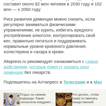
составит около 82 млн человек в 2030 году и 152
млн — к 2050 году.
Риск развития деменции можно снизить, если
регулярно заниматься физическими
упражнениями, не курить, избегать вредного
употребления алкоголя, контролировать свой
вес, правильно питаться и поддерживать
нормальные уровни кровяного давления,
холестерина и сахара в крови.
Altapress.ru рекомендует ознакомиться с
семью
действиями, которые помогут снизить риск
деменции
без лекарств.
Подпишитесь на Алтапресс в
Телеграме
и в
Max
Отдых на свежем
Что делать, чтобы
водороде. Какие
трава оставалась
технологии внедряют в
лекарственной
санаториях Белокурихи