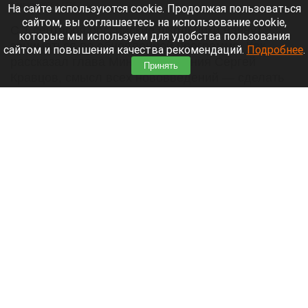
8 августа 2026 в 17:05
На сайте используются cookie. Продолжая пользоваться
сайтом, вы соглашаетесь на использование cookie,
С 1 сентября российские школьники начнут
которые мы используем для удобства пользования
заниматься по обновленной программе. Как
сайтом и повышения качества рекомендаций.
Подробнее
.
рассказал глава Минпросвещения Сергей
Принять
Кравцов, смысл всех нововведений — сделать
образовательное пространство страны по-
настоящему единым.
Читать полностью
Парад корги, шпицы в коляске и бесстрашный
кролик: как проходит фестиваль «Лапки-
тапки» в Барнауле. Фото