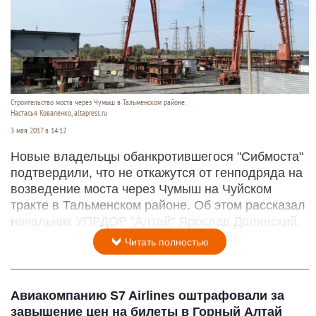
Строительство моста через Чумыш в Тальменском районе.
Настасья Коваленко, altapress.ru
3 мая 2017 в 14:12
Новые владельцы обанкротившегося "Сибмоста"
подтвердили, что не откажутся от генподряда на
возведение моста через Чумыш на Чуйском
тракте в Тальменском районе. Об этом рассказал
начальник УПРДОР "Алтай" Ярослав Долинский.
Читать полностью
Авиакомпанию S7 Airlines оштрафовали за
завышение цен на билеты в Горный Алтай