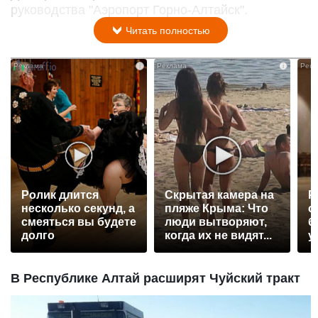
руководства "Аэропорт Горно-Алтайск".
Читать полностью
i
i
Ролик длится
Скрытая камера на
Р
несколько секунд, а
пляже Крыма: Что
с
смеяться вы будете
люди вытворяют,
б
долго
когда их не видят...
у
В Республике Алтай расширят Чуйский тракт