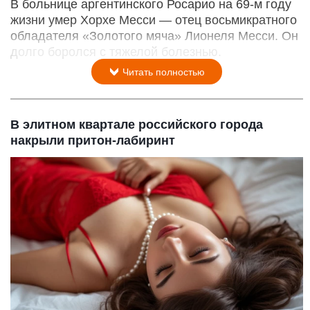
В больнице аргентинского Росарио на 69-м году
жизни умер Хорхе Месси — отец восьмикратного
обладателя «Золотого мяча» Лионеля Месси. Он
долго боролся с тяжелой болезнью.
Читать полностью
В элитном квартале российского города
накрыли притон-лабиринт