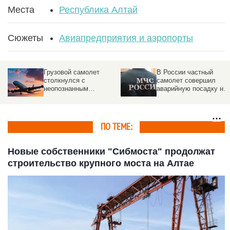
Места
Республика Алтай
Сюжеты
Авиапредприятия и аэропорты
Грузовой самолет
В России частный
столкнулся с
самолет совершил
неопознанным
аварийную посадку на
объектом над
озеро
аэропортом
ПО ТЕМЕ:
Новые собственники "Сибмоста" продолжат
строительство крупного моста на Алтае