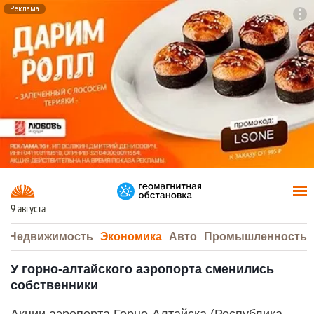
Реклама
To
F7
9 августа
а
Недвижимость
Экономика
Авто
Промышленность
У горно-алтайского аэропорта сменились
собственники
Акции аэропорта Горно-Алтайска (Республика