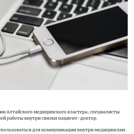
уровневые номера и вид на горы.
Смелость архитектурных 
м будет новый бутик-отель
Генеральный директор к
кур» в Белокурихе
ЗИАС — об эстетике горо
трендах в фасадах и разв
А И КВАРТИРЫ
СТРОИТЕЛЬСТВО
ии Алтайского медицинского кластера, специалисты
ей работы внутри связки пациент-доктор.
спользоваться для коммуникации внутри медицинских