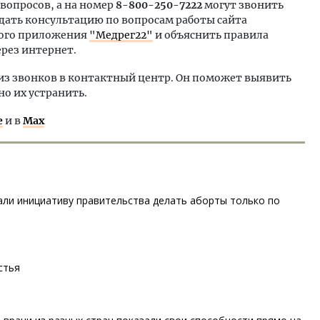
вопросов, а на номер
8-800-250-7222
могут звонить
дать консультацию по вопросам работы сайта
ного приложения
"Медрег22"
и объяснить правила
ерез интернет.
из звонков в контактный центр. Он поможет выявить
о их устранить.
е
и в
Max
ли инициативу правительства делать аборты только по
стья