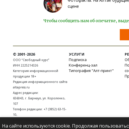
Фотофакты. На Алтае будущие 
сцене
Чтобы сообщить нам об опечатке, выде
© 2001-2026
УСЛУГИ
Р
Подписка
Об
ООО “Свободный курс”
Конференц-зал
П
ИНН 2225214326
Типография "Алт-принт"
с
Категория информационной
П
продукции 18+
Редакция информационного сайта
altapress.ru
Адрес редакции:
656043
,
г. Барнаул
,
ул. Короленко,
107
Телефон редакции:
+7 (3852) 63-15-
10
,
E-mail:
news@altapress.ru
На сайте используются cookie. Продолжая пользоватьс