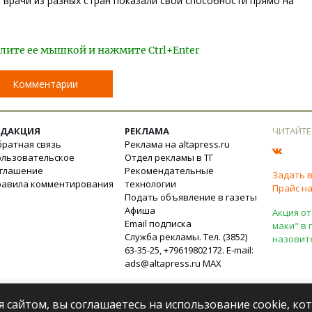
врачи из разных стран показали свои способности прямо на
лите ее мышкой и нажмите Ctrl+Enter
Комментарии
ЕДАКЦИЯ
РЕКЛАМА
ЧИТАЙТЕ
ратная связь
Реклама на altapress.ru
ользовательское
Отдел рекламы в ТГ
оглашение
Рекомендательные
Задать 
равила комментирования
технологии
Прайс на
Подать объявление в газеты
Афиша
Акция от
Email подписка
маки" в 
Служба рекламы. Тел. (3852)
назовит
63-35-25, +79619802172. E-mail:
ads@altapress.ru
MAX
я сайтом, вы соглашаетесь на использование cookie, к