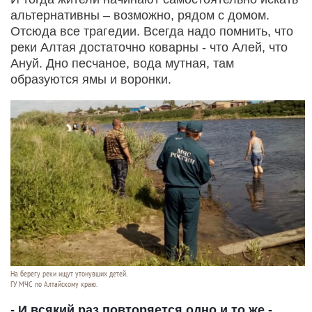
альтернативны – возможно, рядом с домом.
Отсюда все трагедии. Всегда надо помнить, что
реки Алтая достаточно коварны - что Алей, что
Ануй. Дно песчаное, вода мутная, там
образуются ямы и воронки.
На берегу реки ищут утонувших детей.
ГУ МЧС по Алтайскому краю.
- И всякий раз повторяется одно и то же -