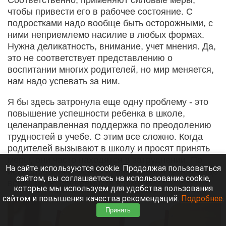
Соответственно, применяют силовые меры,
чтобы привести его в рабочее состояние. С
подростками надо вообще быть осторожными, с
ними неприемлемо насилие в любых формах.
Нужна деликатность, внимание, учет мнения. Да,
это не соответствует представлению о
воспитании многих родителей, но мир меняется,
нам надо успевать за ним.
Я бы здесь затронула еще одну проблему - это
повышение успешности ребенка в школе,
целенаправленная поддержка по преодолению
трудностей в учебе. С этим все сложно. Когда
родителей вызывают в школу и просят принять
меры, они часто находятся в затруднении. По
На сайте используются cookie. Продолжая пользоваться
исследованиям ВЦИОМ, наказывают детей чаще
сайтом, вы соглашаетесь на использование cookie,
всего за неуспеваемость в школе.
которые мы используем для удобства пользования
сайтом и повышения качества рекомендаций.
Подробнее
.
Принять