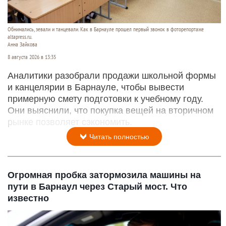
Обнимались, зевали и танцевали. Как в Барнауле прошел первый звонок в фоторепортаже
altapress.ru.
Анна Зайкова
8 августа 2026 в 13:35
Аналитики разобрали продажи школьной формы
и канцелярии в Барнауле, чтобы вывести
примерную смету подготовки к учебному году.
Они выяснили, что покупка вещей на вторичном
рынке позволяет сэкономить.
Читать полностью
Огромная пробка затормозила машины на
пути в Барнаул через Старый мост. Что
известно