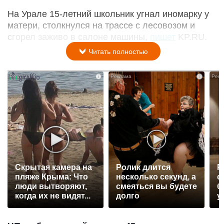
На Урале 15-летний школьник угнал иномарку у
матери, столкнулся на трассе с лесовозом и
сгорел заживо в салоне машины,
пишет
KP.RU.
Читать полностью
i
i
Скрытая камера на
Ролик длится
Р
пляже Крыма: Что
несколько секунд, а
с
люди вытворяют,
смеяться вы будете
б
когда их не видят...
долго
у