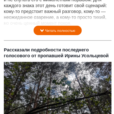
каждого знака этот день готовит свой сценарий:
кому‑то предстоит важный разговор, кому‑то —
неожиданное озарение, а кому‑то просто тихий,
но очень ценный момент покоя.
Читать полностью
Рассказали подробности последнего
голосового от пропавшей Ирины Усольцевой