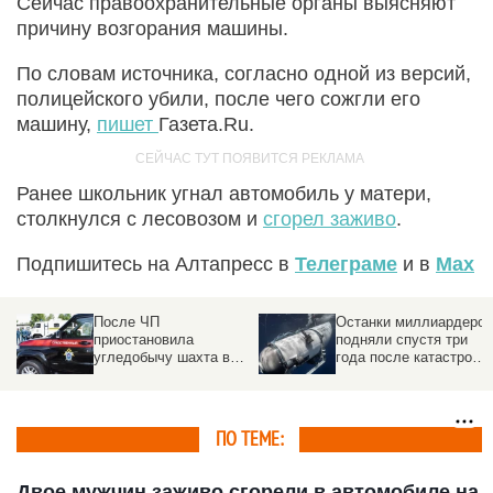
Сейчас правоохранительные органы выясняют
причину возгорания машины.
По словам источника, согласно одной из версий,
полицейского убили, после чего сожгли его
машину,
пишет
Газета.Ru.
Ранее школьник угнал автомобиль у матери,
столкнулся с лесовозом и
сгорел заживо
.
Подпишитесь на Алтапресс в
Телеграме
и в
Max
После ЧП
Останки миллиардеров
приостановила
подняли спустя три
угледобычу шахта в
года после катастрофы
Кузбассе. Под землей
батискафа «Титан»
16 человек
ПО ТЕМЕ:
Двое мужчин заживо сгорели в автомобиле на