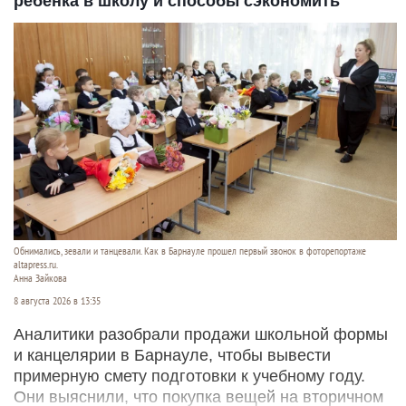
ребенка в школу и способы сэкономить
Обнимались, зевали и танцевали. Как в Барнауле прошел первый звонок в фоторепортаже
altapress.ru.
Анна Зайкова
8 августа 2026 в 13:35
Аналитики разобрали продажи школьной формы
и канцелярии в Барнауле, чтобы вывести
примерную смету подготовки к учебному году.
Они выяснили, что покупка вещей на вторичном