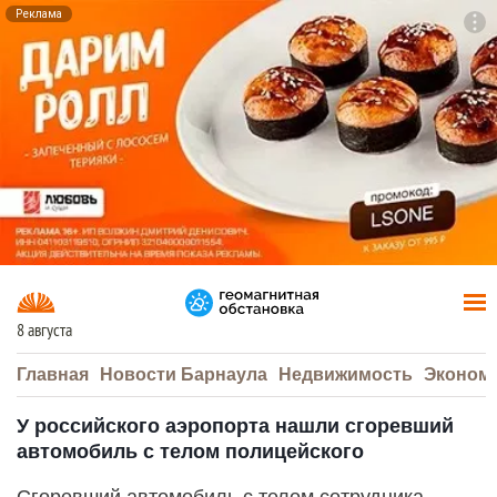
Реклама
To
F7
8 августа
Главная
Новости Барнаула
Недвижимость
Эконом
У российского аэропорта нашли сгоревший
автомобиль с телом полицейского
Сгоревший автомобиль с телом сотрудника