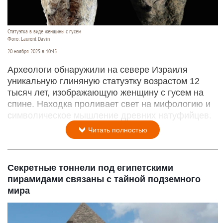
Статуэтка в виде женщины с гусем
Фото: Laurent Davin
20 ноября 2025 в 10:45
Археологи обнаружили на севере Израиля
уникальную глиняную статуэтку возрастом 12
тысяч лет, изображающую женщину с гусем на
спине. Находка проливает свет на мифологию и
символическое мышление древних натуфийцев.
Читать полностью
Секретные тоннели под египетскими
пирамидами связаны с тайной подземного
мира