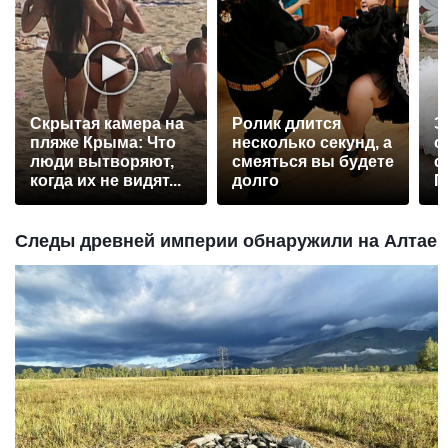
Скрытая камера на
Ролик длится
Э
пляже Крыма: Что
несколько секунд, а
о
люди вытворяют,
смеяться вы будете
с
когда их не видят...
долго
П
р
Следы древней империи обнаружили на Алтае