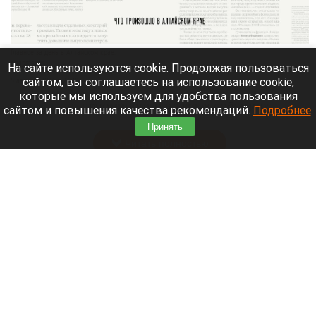
Главное за день в Алтайском крае.
altapress.ru.
На сайте используются cookie. Продолжая пользоваться
сайтом, вы соглашаетесь на использование cookie,
5 августа 2026 в 23:40
которые мы используем для удобства пользования
Altapress.ru
вспоминает о важных событиях,
сайтом и повышения качества рекомендаций.
Подробнее
.
которые произошли в Алтайском крае 5 августа.
Принять
Читать полностью
Население Земли предложили сократить
вдвое