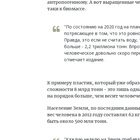
антропогенному. А вот выращенные че
таки к биомассе.
"По состоянию на 2020 год на пла
потрясающее в том, что это ровно
Правда, это если не считать воду,
больше - 2,2 триллиона тонн. Впро
человеческое довольно скоро перев
отмечает издание.
К примеру пластик, который уже образ
сложности 8 млрд тонн - это лишь одна 
на порядок больше, чем весит человече
Население Земли, по последним данным
вес человека в 2012 году составлял 62 
быть около 500 млн тонн.
"Каждую неделю на Земле прибавл