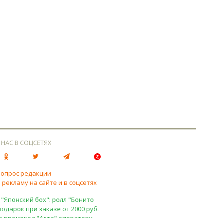
 НАС В СОЦСЕТЯХ
вопрос редакции
 рекламу на сайте и в соцсетях
 "Японский бох": ролл "Бонито
подарок при заказе от 2000 руб.
е промокод "Алта" оператору.