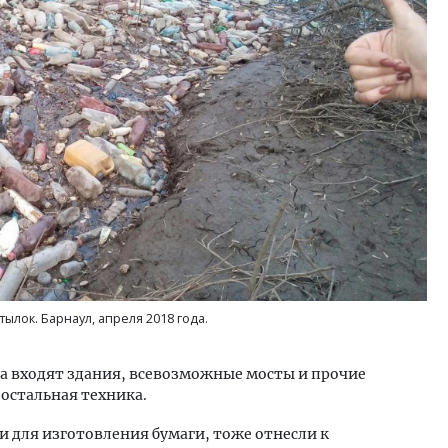
Архитектурный код начин
земли. Мощение крупно
плитами становится нов
стандартом благоустрой
СТРОИТЕЛЬСТВО
ылок. Барнаул, апреля 2018 года.
да входят здания, всевозможные мосты и прочие
 остальная техника.
и для изготовления бумаги, тоже отнесли к