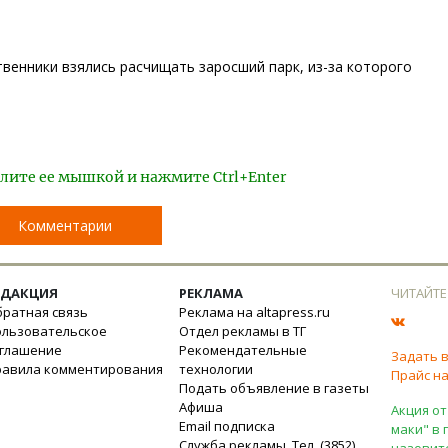
венники взялись расчищать заросший парк, из-за которого
лите ее мышкой и нажмите Ctrl+Enter
Комментарии
ЕДАКЦИЯ
РЕКЛАМА
ЧИТАЙТЕ
ратная связь
Реклама на altapress.ru
ользовательское
Отдел рекламы в ТГ
оглашение
Рекомендательные
Задать 
равила комментирования
технологии
Прайс на
Подать объявление в газеты
Афиша
Акция от
Email подписка
маки" в 
Служба рекламы. Тел. (3852)
назовит