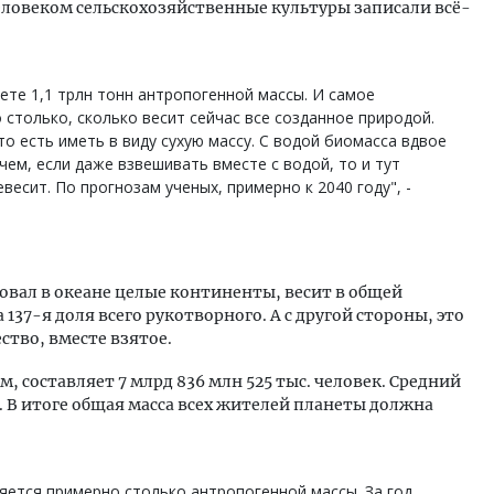
ловеком сельскохозяйственные культуры записали всё-
нете 1,1 трлн тонн антропогенной массы. И самое
 столько, сколько весит сейчас все созданное природой.
 то есть иметь в виду сухую массу. С водой биомасса вдвое
чем, если даже взвешивать вместе с водой, то и тут
есит. По прогнозам ученых, примерно к 2040 году", -
овал в океане целые континенты, весит в общей
137-я доля всего рукотворного. А с другой стороны, это
ство, вместе взятое.
, составляет 7 млрд 836 млн 525 тыс. человек. Средний
кг. В итоге общая масса всех жителей планеты должна
яется примерно столько антропогенной массы. За год