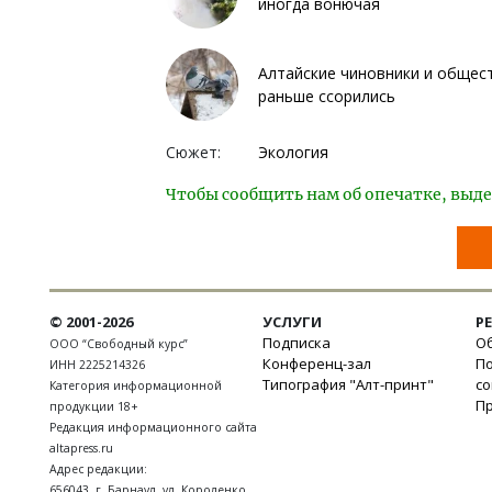
иногда вонючая
Алтайские чиновники и общест
раньше ссорились
Сюжет:
Экология
Чтобы сообщить нам об опечатке, выде
© 2001-2026
УСЛУГИ
Р
Подписка
Об
ООО “Свободный курс”
Конференц-зал
П
ИНН 2225214326
Типография "Алт-принт"
с
Категория информационной
П
продукции 18+
Редакция информационного сайта
altapress.ru
Адрес редакции:
656043
,
г. Барнаул
,
ул. Короленко,