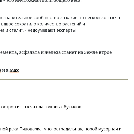
 - это ничтожная доля общего веса.
незначительное сообщество за какие-то несколько тысяч
 вдвое сократило количество растений и
а и стали", - недоумевают эксперты.
цемента, асфальта и железа станет на Земле втрое
е
и в
Max
 остров из тысяч пластиковых бутылок
ной река Пивоварка: многострадальная, порой мусорная и