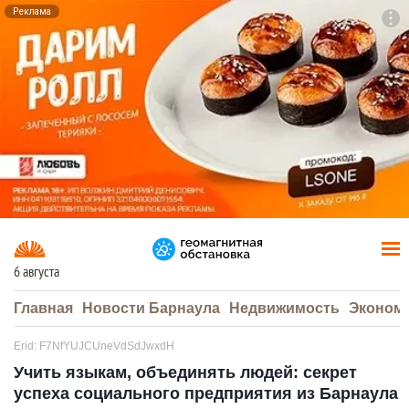
Реклама
To
F7
6 августа
Главная
Новости Барнаула
Недвижимость
Эконом
Erid: F7NfYUJCUneVdSdJwxdH
Учить языкам, объединять людей: секрет
успеха социального предприятия из Барнаула