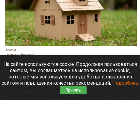
Ипотека
Шедеврум. Нейросети
6 августа 2026 в 10:10
На сайте используются cookie. Продолжая пользоваться
сайтом, вы соглашаетесь на использование cookie,
Жительница села Целинное Алтайского края уже
которые мы используем для удобства пользования
больше полутора лет пытается сохранить дом,
сайтом и повышения качества рекомендаций.
Подробнее
.
где прожила большую часть жизни. По словам
Принять
родственников, сделку по продаже недвижимости
могли совершить без согласия пожилой
женщины.
Читать полностью