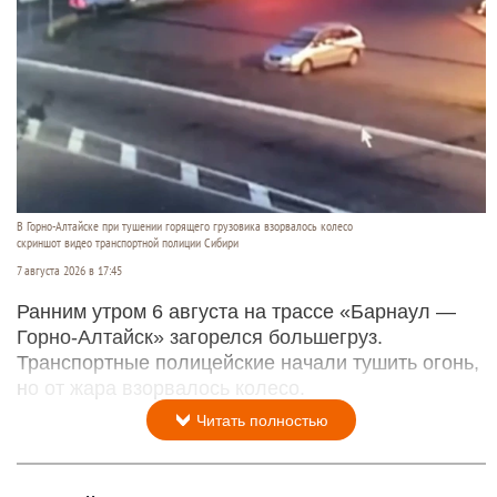
В Горно-Алтайске при тушении горящего грузовика взорвалось колесо
скриншот видео транспортной полиции Сибири
7 августа 2026 в 17:45
Ранним утром 6 августа на трассе «Барнаул —
Горно-Алтайск» загорелся большегруз.
Транспортные полицейские начали тушить огонь,
но от жара взорвалось колесо.
Читать полностью