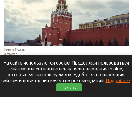
Кремль. Москва.
altapress.ru
7 августа 2026 в 16:30
На сайте используются cookie. Продолжая пользоваться
сайтом, вы соглашаетесь на использование cookie,
Москвичи услышали страшный хлопок, который
которые мы используем для удобства пользования
разнесся по разным района города.
сайтом и повышения качества рекомендаций.
Подробнее
.
Читать полностью
Принять
Лемурье семейство барнаульского зоопарка
пополнилось двумя дамами. Видео