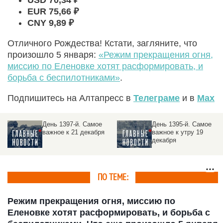
USD 70,34
₽
EUR 75,66
₽
CNY 9,89
₽
Отличного Рождества! Кстати, загляните, что
произошло 5 января:
«Режим прекращения огня,
миссию по Еленовке хотят расформировать, и
борьба с беспилотниками»
.
Подпишитесь на Алтапресс в
Телеграме
и в
Max
День 1395-й. Самое
День 1394-й. Самое
важное к утру 19
важное к утру 18
декабря
декабря
ПО ТЕМЕ:
Режим прекращения огня, миссию по
Еленовке хотят расформировать, и борьба с