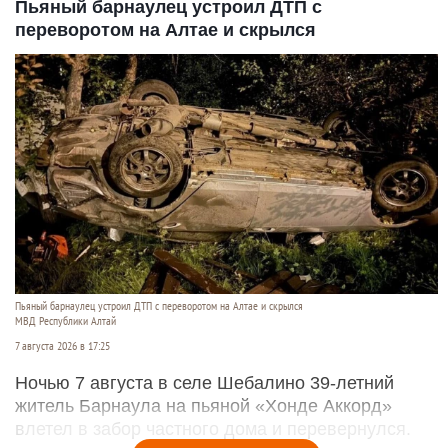
Пьяный барнаулец устроил ДТП с
переворотом на Алтае и скрылся
Пьяный барнаулец устроил ДТП с переворотом на Алтае и скрылся
МВД Республики Алтай
7 августа 2026 в 17:25
Ночью 7 августа в селе Шебалино 39-летний
житель Барнаула на пьяной «Хонде Аккорд»
влетел в забор частного дома и перевернулся.