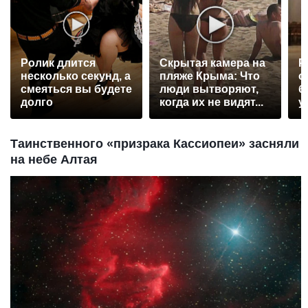
Ролик длится
Скрытая камера на
Р
несколько секунд, а
пляже Крыма: Что
с
смеяться вы будете
люди вытворяют,
б
долго
когда их не видят...
у
Таинственного «призрака Кассиопеи» засняли
на небе Алтая