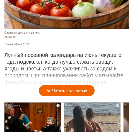
Овощи, грядка, дача, дачник
Алиса ai
7 июня 2026 в 17:35
Лунный посевной календарь на июнь текущего
года подскажет, когда лучше сажать овощи,
ягоды и цветы, а также ухаживать за садом и
огородом. При планировании работ учитывайте
фазы Луны и реальную погоду в регионе.
Читать полностью
i
i