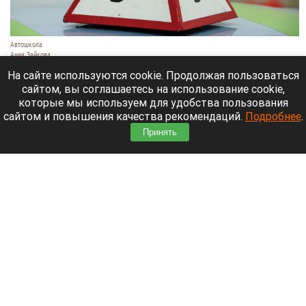
Автошкола.
Анна Зайкова
8 августа 2026 в 16:05
На сайте используются cookie. Продолжая пользоваться
сайтом, вы соглашаетесь на использование cookie,
В Горно-Алтайске перед судом предстанет
которые мы используем для удобства пользования
руководитель одной из автошкол: по версии
сайтом и повышения качества рекомендаций.
Подробнее
.
следствия, он присвоил деньги,
Принять
воспользовавшись полномочиями.
Читать полностью
Ларисе Долиной хотят предложить высокую
должность в вузе