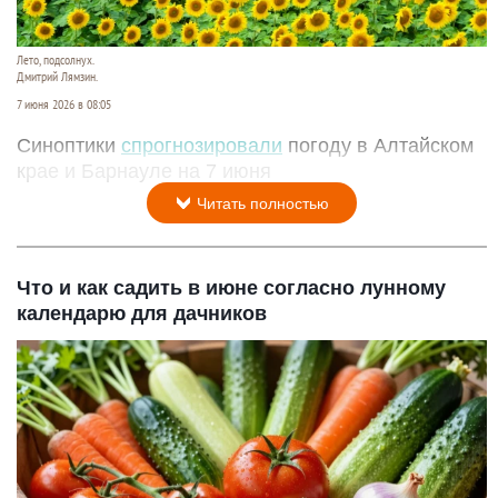
Лето, подсолнух.
Дмитрий Лямзин.
7 июня 2026 в 08:05
Синоптики
спрогнозировали
погоду в Алтайском
крае и Барнауле на 7 июня
Читать полностью
Что и как садить в июне согласно лунному
календарю для дачников