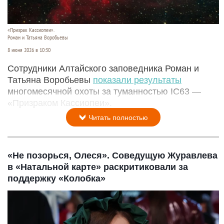
«Призрак Кассиопеи».
Роман и Татьяна Воробьевы
8 июня 2026 в 10:30
Сотрудники Алтайского заповедника Роман и
Татьяна Воробьевы
показали результаты
многомесячной охоты за туманностью IC63 —
«Призраком Кассиопеи».
Читать полностью
«Не позорься, Олеся». Соведущую Журавлева
в «Натальной карте» раскритиковали за
поддержку «Колобка»