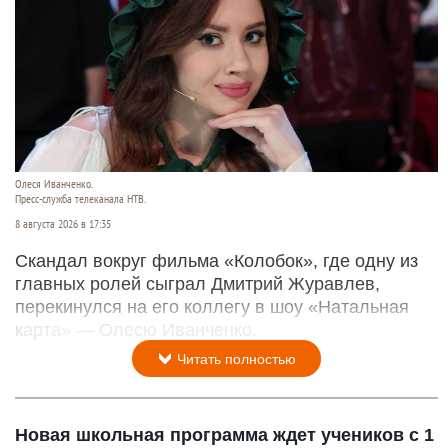
Олеся Иванченко.
Пресс-служба телеканала НТВ.
8 августа 2026 в 17:35
Скандал вокруг фильма «Колобок», где одну из
главных ролей сыграл Дмитрий Журавлев,
перекинулся на его коллегу в шоу «Натальная
карта» — Олесю Иванченко.
Читать полностью
Новая школьная программа ждет учеников с 1