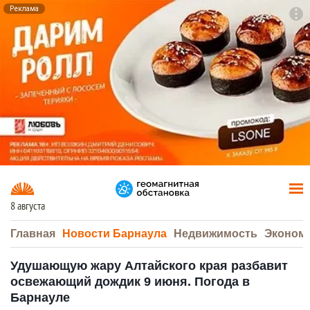
Реклама
To
F7
8 августа
Главная
Новости Барнаула
Недвижимость
Эконом
Удушающую жару Алтайского края разбавит
освежающий дождик 9 июня. Погода в
Барнауле