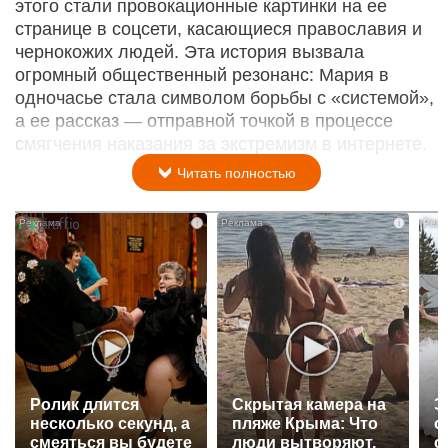
этого стали провокационные картинки на ее
странице в соцсети, касающиеся православия и
чернокожих людей. Эта история вызвала
огромный общественный резонанс: Мария в
одночасье стала символом борьбы с «системой»,
а ее рассказ — отправной точкой в процессе
смягчения наказания за экстремизм в интернете.
Читать полностью
i
i
Ролик длится
Скрытая камера на
Э
несколько секунд, а
пляже Крыма: Что
о
смеяться вы будете
люди вытворяют,
с