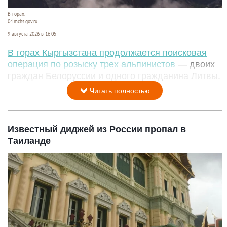
В горах.
04.mchs.gov.ru
9 августа 2026 в 16:05
В горах Кыргызстана продолжается поисковая
операция по розыску трех альпинистов
— двоих
граждан Белоруссии и одного гражданина Литвы.
Читать полностью
Известный диджей из России пропал в
Таиланде