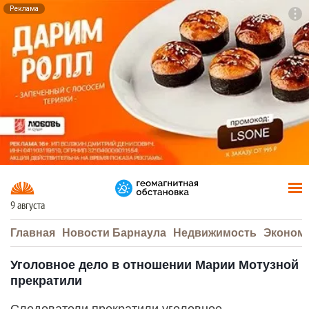
Реклама
To
F7
9 августа
Главная
Новости Барнаула
Недвижимость
Эконом
Уголовное дело в отношении Марии Мотузной
прекратили
Следователи прекратили уголовное