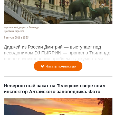
Королевский дворец в Таиланде.
Кристина Тарасова
9 августа 2026 в 15:35
Диджей из России Дмитрий — выступает под
псевдонимом DJ FЫRРИN — пропал в Таиланде
после возникновения проблем с документами.
Читать полностью
Невероятный закат на Телецком озере снял
инспектор Алтайского заповедника. Фото