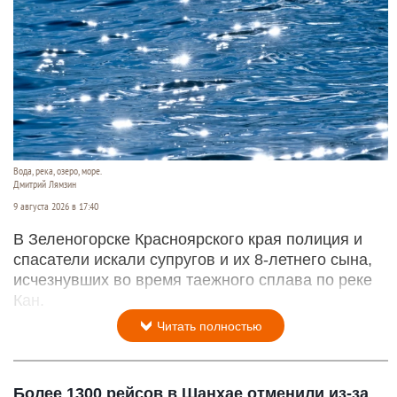
Вода, река, озеро, море.
Дмитрий Лямзин
9 августа 2026 в 17:40
В Зеленогорске Красноярского края полиция и
спасатели искали супругов и их 8-летнего сына,
исчезнувших во время таежного сплава по реке
Кан.
Читать полностью
Более 1300 рейсов в Шанхае отменили из-за