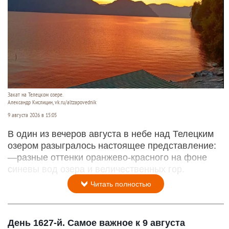
Закат на Телецком озере.
Александр Кислицин, vk.ru/altzapovednik
9 августа 2026 в 15:05
В один из вечеров августа в небе над Телецким
озером разыгралось настоящее представление:
—разные оттенки оранжево-красного на фоне
синевы вод озера и величественных гор.
Читать полностью
День 1627-й. Самое важное к 9 августа