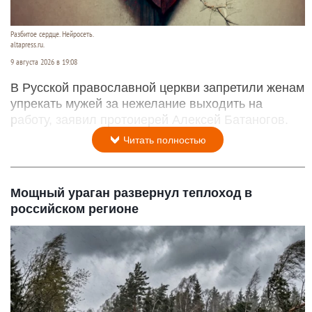
Разбитое сердце. Нейросеть.
altapress.ru.
9 августа 2026 в 19:08
В Русской православной церкви запретили женам
упрекать мужей за нежелание выходить на
работу, заявил протоиерей Алексей Батаногов.
Читать полностью
Мощный ураган развернул теплоход в
российском регионе