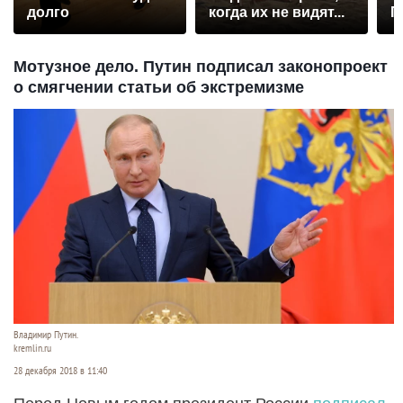
долго
когда их не видят...
П
р
Мотузное дело. Путин подписал законопроект
о смягчении статьи об экстремизме
Владимир Путин.
kremlin.ru
28 декабря 2018 в 11:40