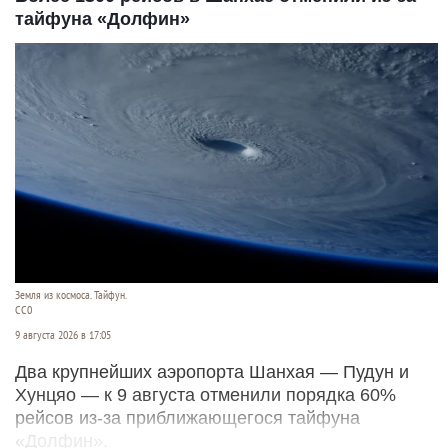
тайфуна «Долфин»
Земля из космоса. Тайфун.
СС0
9 августа 2026 в 17:05
Два крупнейших аэропорта Шанхая — Пудун и
Хунцяо — к 9 августа отменили порядка 60%
рейсов из-за приближающегося тайфуна
«Долфин».