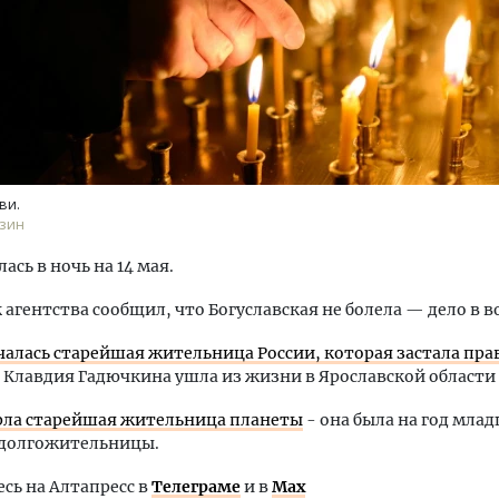
ость архитектурных идей.
Архитектурный код начин
ви.
еральный директор компании
земли. Мощение крупно
зин
 — об эстетике городов,
плитами становится нов
дах в фасадах и развитии рынка
стандартом благоустрой
ась в ночь на 14 мая.
ОИТЕЛЬСТВО
СТРОИТЕЛЬСТВО
 агентства сообщил, что Богуславская не болела — дело в в
чалась старейшая жительница России, которая застала пра
. Клавдия Гадючкина ушла из жизни в Ярославской области н
рла старейшая жительница планеты
- она была на год мла
 долгожительницы.
ь на Алтапресс в
Телеграме
и в
Max