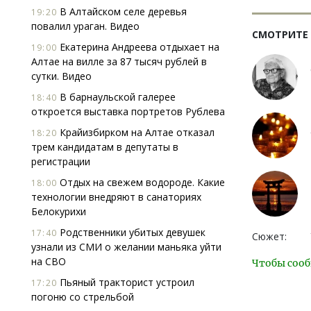
В Алтайском селе деревья
19:20
повалил ураган. Видео
СМОТРИТЕ
Екатерина Андреева отдыхает на
19:00
Алтае на вилле за 87 тысяч рублей в
сутки. Видео
В барнаульской галерее
18:40
откроется выставка портретов Рублева
Крайизбирком на Алтае отказал
18:20
трем кандидатам в депутаты в
регистрации
Отдых на свежем водороде. Какие
18:00
технологии внедряют в санаториях
Белокурихи
Родственники убитых девушек
17:40
Сюжет:
узнали из СМИ о желании маньяка уйти
на СВО
Чтобы сооб
Пьяный тракторист устроил
17:20
погоню со стрельбой