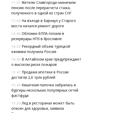
Жителю Славгорода назначили
17:07
пенсию после перерасчета стажа,
полученного в одной из стран СНГ
На въезде в Барнаул у Старого
17:00
моста начался ремонт дороги
Обломки БПЛА попали в
16:40
резервуары НПЗ в Ярославле
Рекордный объем турецкой
16:20
ежевики получила Россия
В Алтайском крае предупреждают
16:00
о высоком риске пожаров
Продажи ипотеки в России
15:47
достигли 2,6 трлн рублей
Кишечная палочка забралась в
15:40
бургеры нескольких популярных сетей
фастфуда
Лед в ресторанах может быть
15:20
опасен для здоровья, заявила