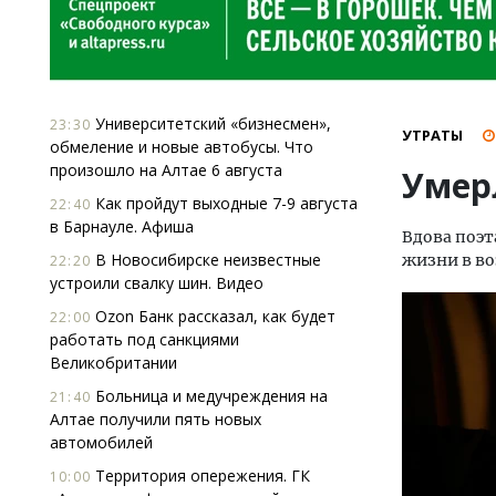
Университетский «бизнесмен»,
23:30
УТРАТЫ
обмеление и новые автобусы. Что
произошло на Алтае 6 августа
Умер
Как пройдут выходные 7-9 августа
22:40
в Барнауле. Афиша
Вдова поэт
В Новосибирске неизвестные
жизни в во
22:20
устроили свалку шин. Видео
Ozon Банк рассказал, как будет
22:00
работать под санкциями
Великобритании
Больница и медучреждения на
21:40
Алтае получили пять новых
автомобилей
Территория опережения. ГК
10:00