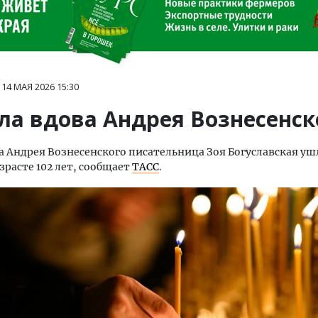
14 МАЯ 2026
15:30
ла вдова Андрея Вознесенск
а Андрея Вознесенского писательница Зоя Богуславская уш
зрасте 102 лет, сообщает
ТАСС
.