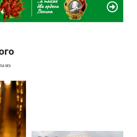
ого
ла из