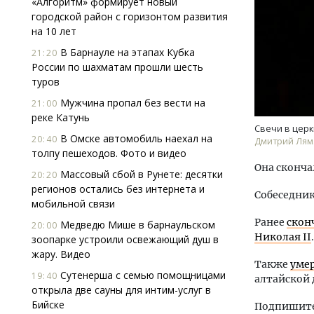
«Алгоритм» формирует новый
городской район с горизонтом развития
на 10 лет
В Барнауле на этапах Кубка
21:20
России по шахматам прошли шесть
туров
Мужчина пропал без вести на
21:00
реке Катунь
Смел
Свечи в церк
Ген
В Омске автомобиль наехал на
20:40
Дмитрий Лям
ЗИАС
толпу пешеходов. Фото и видео
трен
Она скончал
Массовый сбой в Рунете: десятки
20:20
СТР
регионов остались без интернета и
Собеседник
мобильной связи
Ранее
скон
Медведю Мише в барнаульском
20:00
Николая II
зоопарке устроили освежающий душ в
жару. Видео
Также
уме
Сутенерша с семью помощницами
19:40
алтайской
открыла две сауны для интим-услуг в
Бийске
Подпишитес