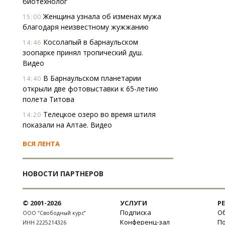
биотехнолог
Женщина узнала об изменах мужа
15:00
благодаря неизвестному жужжанию
Косолапый в барнаульском
14:46
зоопарке принял тропический душ.
Видео
В Барнаульском планетарии
14:40
открыли две фотовыставки к 65-летию
полета Титова
Телецкое озеро во время штиля
14:20
показали на Алтае. Видео
ВСЯ ЛЕНТА
НОВОСТИ ПАРТНЕРОВ
© 2001-2026
УСЛУГИ
Р
Подписка
Об
ООО “Свободный курс”
Конференц-зал
П
ИНН 2225214326