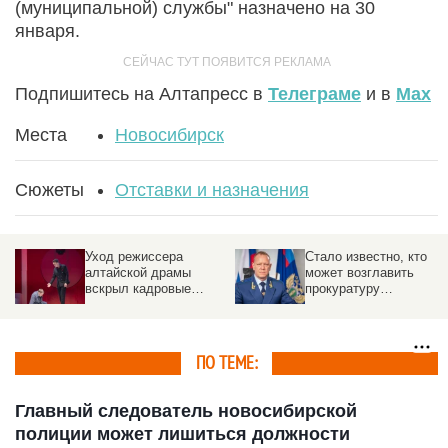
(муниципальной) службы" назначено на 30
января.
Подпишитесь на Алтапресс в
Телеграме
и в
Max
Места
Новосибирск
Сюжеты
Отставки и назначения
Уход режиссера
Стало известно, кто
алтайской драмы
может возглавить
вскрыл кадровые
прокуратуру
проблемы в театрах
Алтайского края
Барнаула
ПО ТЕМЕ:
Главный следователь новосибирской
полиции может лишиться должности