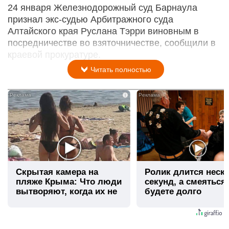
24 января Железнодорожный суд Барнаула
признал экс-судью Арбитражного суда
Алтайского края Руслана Тэрри виновным в
посредничестве во взяточничестве, сообщили в
краевой прокуратуре.
Читать полностью
i
Скрытая камера на
Ролик длится неск
пляже Крыма: Что люди
секунд, а смеяться
вытворяют, когда их не
будете долго
видят...