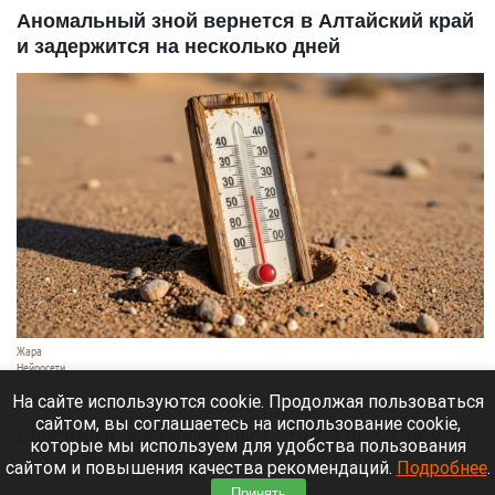
Аномальный зной вернется в Алтайский край
и задержится на несколько дней
Жара
Нейросети
8 августа 2026 в 18:05
На сайте используются cookie. Продолжая пользоваться
сайтом, вы соглашаетесь на использование cookie,
Синоптики предупреждают, что с 9 по 13 августа
которые мы используем для удобства пользования
Алтайский край местами накроет аномальный
сайтом и повышения качества рекомендаций.
Подробнее
.
зной.
Принять