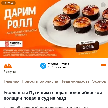
Реклама
To
F7
8 августа
Главная
Новости Барнаула
Недвижимость
Эконом
Уволенный Путиным генерал новосибирской
полиции подал в суд на МВД
Бывший главный следователь ГУ МВД по