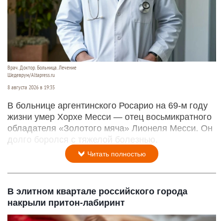
Врач. Доктор. Больница. Лечение
Шедеврум/Altapress.ru
8 августа 2026 в 19:35
В больнице аргентинского Росарио на 69-м году
жизни умер Хорхе Месси — отец восьмикратного
обладателя «Золотого мяча» Лионеля Месси. Он
долго боролся с тяжелой болезнью.
Читать полностью
В элитном квартале российского города
накрыли притон-лабиринт