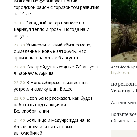
«Алгоритм» формирует новый
городской район с горизонтом развития
на 10 лет
Западный ветер принесет в
06:02
Барнаул тепло и грозы. Погода на 7
августа
Университетский «бизнесмен»,
23:30
обмеление и новые автобусы. Что
Смел
произошло на Алтае 6 августа
Ген
ЗИАС
Как пройдут выходные 7-9 августа
22:40
Алтайский кр
трен
biysk-ok.ru.
в Барнауле. Афиша
СТР
В Новосибирске неизвестные
22:20
По региона
устроили свалку шин. Видео
Украину, Л
Ozon Банк рассказал, как будет
22:00
Алтайский 
работать под санкциями
Великобритании
Больше все
Больница и медучреждения на
21:40
область - 2
Алтае получили пять новых
автомобилей