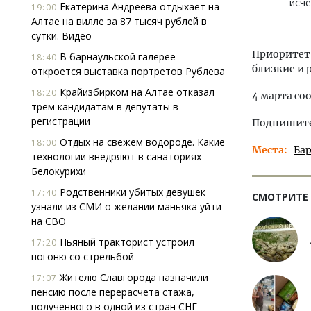
исче
Екатерина Андреева отдыхает на
19:00
Алтае на вилле за 87 тысяч рублей в
сутки. Видео
Приоритет 
В барнаульской галерее
18:40
близкие и 
откроется выставка портретов Рублева
Крайизбирком на Алтае отказал
18:20
4 марта со
трем кандидатам в депутаты в
регистрации
Подпишитес
Отдых на свежем водороде. Какие
18:00
Места
Ба
технологии внедряют в санаториях
Белокурихи
Родственники убитых девушек
17:40
СМОТРИТЕ
узнали из СМИ о желании маньяка уйти
на СВО
Пьяный тракторист устроил
17:20
погоню со стрельбой
Жителю Славгорода назначили
17:07
пенсию после перерасчета стажа,
полученного в одной из стран СНГ