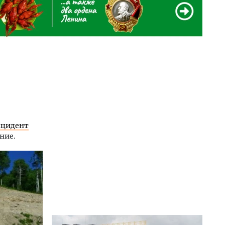
Р
цидент
ние.