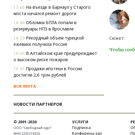
На въезде в Барнаул у Старого
17:00
моста начался ремонт дороги
Обломки БПЛА попали в
16:40
резервуары НПЗ в Ярославле
Рекордный объем турецкой
Сюжет:
16:20
ежевики получила Россия
Чтобы сооб
В Алтайском крае предупреждают
16:00
о высоком риске пожаров
Продажи ипотеки в России
15:47
достигли 2,6 трлн рублей
ВСЯ ЛЕНТА
НОВОСТИ ПАРТНЕРОВ
© 2001-2026
УСЛУГИ
Р
Подписка
Об
ООО “Свободный курс”
Конференц-зал
П
ИНН 2225214326