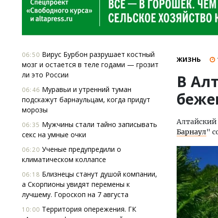
Вирус Бурбон разрушает костный
06:50
ЖИЗНЬ
мозг и остается в теле годами — грозит
ли это России
В Ал
Муравьи и утренний туман
06:46
беже
подскажут барнаульцам, когда придут
морозы
Алтайский 
Мужчины стали тайно записывать
06:35
Барнаул
" 
секс на умные очки
Ученые предупредили о
06:20
климатическом коллапсе
Близнецы станут душой компании,
06:18
а Скорпионы увидят перемены к
лучшему. Гороскоп на 7 августа
Территория опережения. ГК
10:00