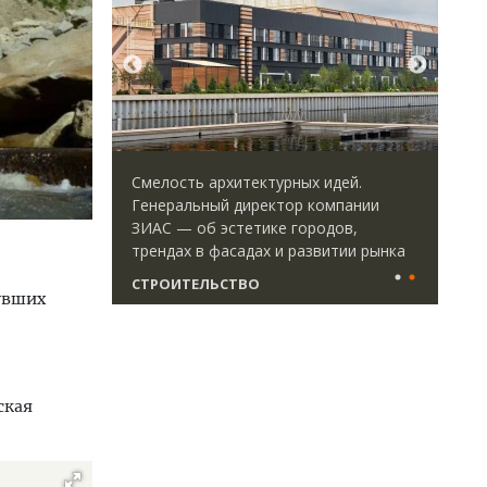
ается с
Смелость архитектурных идей.
Арх
форматными
Генеральный директор компании
зем
ым
ЗИАС — об эстетике городов,
пли
ства
трендах в фасадах и развитии рынка
ста
СТРОИТЕЛЬСТВО
СТ
нувших
ская