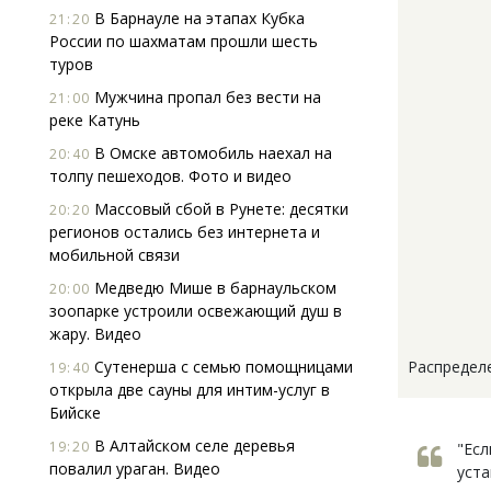
В Барнауле на этапах Кубка
21:20
России по шахматам прошли шесть
туров
Мужчина пропал без вести на
21:00
реке Катунь
В Омске автомобиль наехал на
20:40
толпу пешеходов. Фото и видео
Массовый сбой в Рунете: десятки
20:20
регионов остались без интернета и
мобильной связи
Медведю Мише в барнаульском
20:00
зоопарке устроили освежающий душ в
жару. Видео
Сутенерша с семью помощницами
Распределе
19:40
открыла две сауны для интим-услуг в
Бийске
В Алтайском селе деревья
19:20
"Есл
повалил ураган. Видео
уста