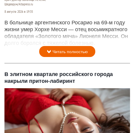
Шедеврум/Altapress.ru
8 августа 2026 в 19:35
В больнице аргентинского Росарио на 69-м году
жизни умер Хорхе Месси — отец восьмикратного
обладателя «Золотого мяча» Лионеля Месси. Он
долго боролся с тяжелой болезнью.
Читать полностью
В элитном квартале российского города
накрыли притон-лабиринт