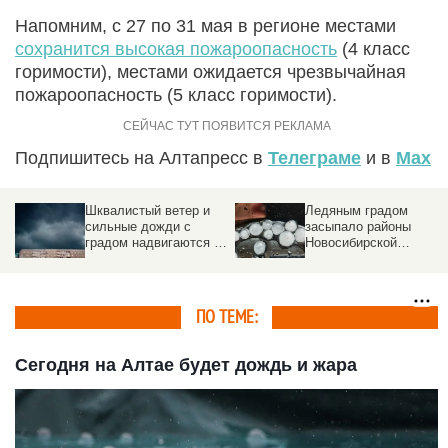
Напомним, с 27 по 31 мая в регионе местами
сохранится высокая пожароопасность
(4 класс
горимости), местами ожидается чрезвычайная
пожароопасность (5 класс горимости).
Подпишитесь на Алтапресс в
Телеграме
и в
Max
Шквалистый ветер и
Ледяным градом
сильные дожди с
засыпало районы
градом надвигаются на
Новосибирской
Алтай
области. Видео
ПО ТЕМЕ:
Сегодня на Алтае будет дождь и жара