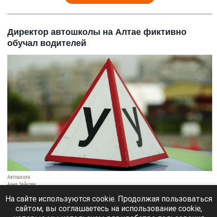
Директор автошколы на Алтае фиктивно
обучал водителей
Автошкола.
Анна Зайкова
8 августа 2026 в 16:05
На сайте используются cookie. Продолжая пользоваться
сайтом, вы соглашаетесь на использование cookie,
В Горно-Алтайске перед судом предстанет