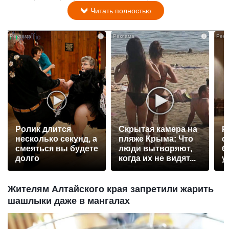
Читать полностью
i
i
Ролик длится
Скрытая камера на
Р
несколько секунд, а
пляже Крыма: Что
с
смеяться вы будете
люди вытворяют,
б
долго
когда их не видят...
у
Жителям Алтайского края запретили жарить
шашлыки даже в мангалах