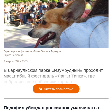
Парад корги на фестивале «Лапки Тапки» в Барнауле.
Лариса Васильева
8 августа 2026 в 15:35
В барнаульском парке «Изумрудный» проходит
масштабный фестиваль «Лапки Тапки», где
собрались все собачники города.
Читать полностью
Педофил убеждал россиянок умалчивать о