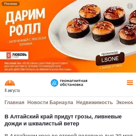
Реклама
To
F7
8 августа
Главная
Новости Барнаула
Недвижимость
Эконом
В Алтайский край придут грозы, ливневые
дожди и шквалистый ветер
В Алтайском крае во второй половине дня 30 мая