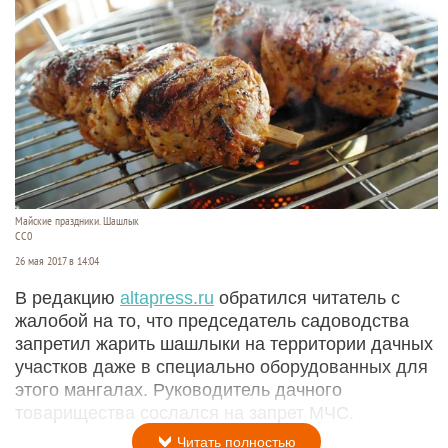
Майские праздники. Шашлык
СС0
26 мая 2017 в 14:04
В редакцию
altapress.ru
обратился читатель с
жалобой на то, что председатель садоводства
запретил жарить шашлыки на территории дачных
участков даже в специально оборудованных для
этого мангалах. Руководитель дачного
товарищества сослался на запрет МЧС.
Читать полностью