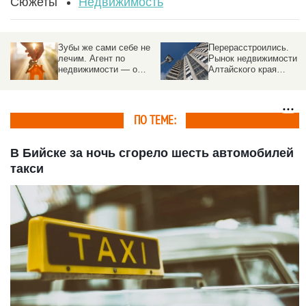
Сюжеты
Недвижимость
Зубы же сами себе не
Перерасстроились.
лечим. Агент по
Рынок недвижимости
недвижимости — о
Алтайского края
трендах, «эффекте
обгоняет соседей с
Долиной», и о том,
надеждой на
почему риелтор нужен
потепление
ПО ТЕМЕ:
В Бийске за ночь сгорело шесть автомобилей
такси