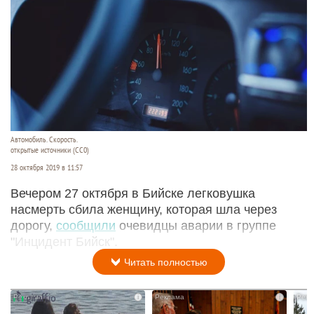
Автомобиль. Скорость.
открытые источники (CC0)
28 октября 2019 в 11:57
Вечером 27 октября в Бийске легковушка
насмерть сбила женщину, которая шла через
дорогу,
сообщили
очевидцы аварии в группе
"Инцидент Бийск".
Читать полностью
i
i