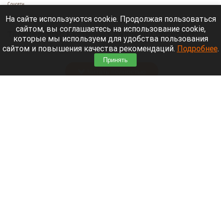
Соцсети
6 августа 2026 в 19:00
На сайте используются cookie. Продолжая пользоваться
сайтом, вы соглашаетесь на использование cookie,
Телеведущая Екатерина Андреева проводит
которые мы используем для удобства пользования
отпуск на Алтае. Она поселилась в двухэтажной
сайтом и повышения качества рекомендаций.
Подробнее
.
вилле с видом на горы у реки Катунь.
Принять
Читать полностью
Медведю Мише в барнаульском зоопарке
устроили освежающий душ в жару. Видео