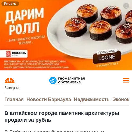
Реклама
To
F7
6 августа
Главная
Новости Барнаула
Недвижимость
Эконом
В алтайском городе памятник архитектуры
продали за рубль
В Бийске у здания бывшего госпиталя и