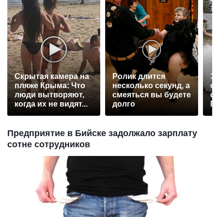
Скрытая камера на
Ролик длится
Э
пляже Крыма: Что
несколько секунд, а
о
люди вытворяют,
смеяться вы будете
с
когда их не видят...
долго
П
р
Предприятие в Бийске задолжало зарплату
сотне сотрудников