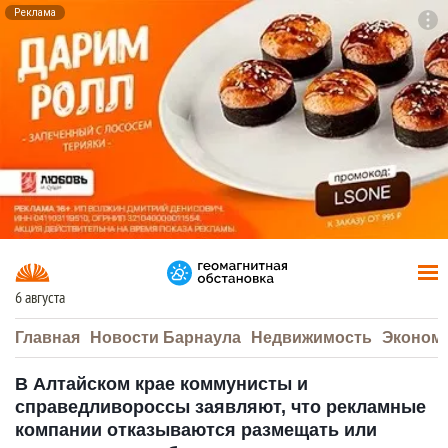
Реклама
To
F7
6 августа
Главная
Новости Барнаула
Недвижимость
Эконом
В Алтайском крае коммунисты и
справедливороссы заявляют, что рекламные
компании отказываются размещать или