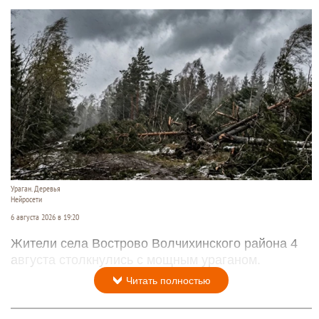
Ураган. Деревья
Нейросети
6 августа 2026 в 19:20
Жители села Вострово Волчихинского района 4
августа столкнулись с мощным ураганом.
Читать полностью