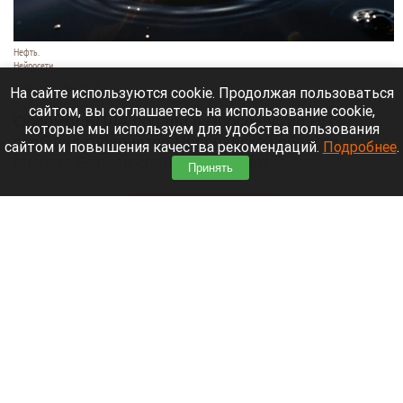
Нефть.
Нейросети
6 августа 2026 в 16:40
На сайте используются cookie. Продолжая пользоваться
сайтом, вы соглашаетесь на использование cookie,
Обломки БПЛА попали в Ярославский НПЗ,
которые мы используем для удобства пользования
сообщил губернатор Ярославской области
сайтом и повышения качества рекомендаций.
Подробнее
.
Михаил Евраев сообщил в своем
телеграм-
Принять
канале
.
Читать полностью
Рекордный объем турецкой ежевики получила
Россия