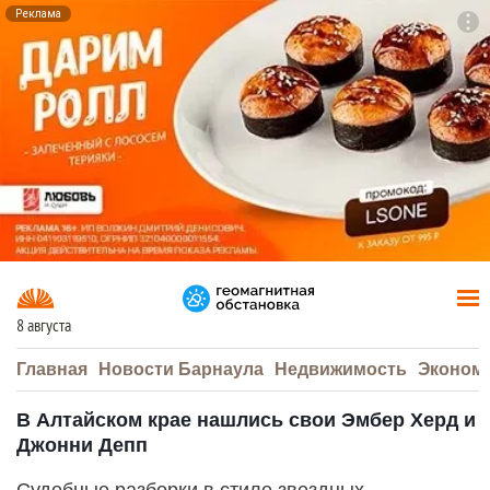
Реклама
To
F7
8 августа
Главная
Новости Барнаула
Недвижимость
Эконом
В Алтайском крае нашлись свои Эмбер Херд и
Джонни Депп
Судебные разборки в стиле звездных