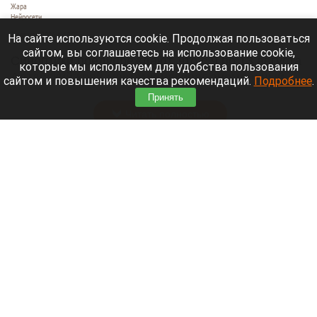
Жара
Нейросети
8 августа 2026 в 18:05
На сайте используются cookie. Продолжая пользоваться
сайтом, вы соглашаетесь на использование cookie,
Синоптики предупреждают, что с 9 по 13 августа
которые мы используем для удобства пользования
Алтайский край местами накроет аномальный
сайтом и повышения качества рекомендаций.
Подробнее
.
зной.
Принять
Читать полностью
Штукатурка с потолка едва не рухнула на
жительницу барнаульской многоэтажки.
Жалобы на УК