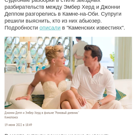
разбирательств между Эмбер Херд и Джонни
Деппом разгорелись в Камне-на-Оби. Супруги
решили выяснить, кто из них абьюзер.
Подробности
описали
в "Каменских известиях".
Джонни Депп и Эмбер Херд в фильме "Ромовый дневник"
Кинопоиск
19 июня 2022 в 18:49