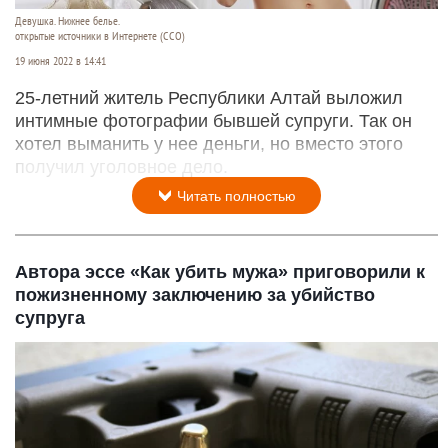
Девушка. Нижнее белье.
открытые источники в Интернете (ССО)
19 июня 2022 в 14:41
25-летний житель Республики Алтай выложил
интимные фотографии бывшей супруги. Так он
хотел выманить у нее деньги, но вместо этого
получил уголовное дело.
Читать полностью
Автора эссе «Как убить мужа» приговорили к
пожизненному заключению за убийство
супруга