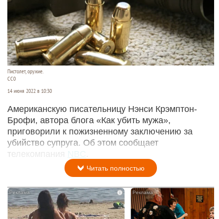
Пистолет, оружие.
CC0
14 июня 2022 в 10:30
Американскую писательницу Нэнси Крэмптон-
Брофи, автора блога «Как убить мужа»,
приговорили к пожизненному заключению за
убийство супруга. Об этом сообщает
телекомпания
NBC
.
Читать полностью
i