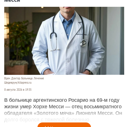
Месси
Врач. Доктор. Больница. Лечение
Шедеврум/Altapress.ru
8 августа 2026 в 19:35
В больнице аргентинского Росарио на 69-м году
жизни умер Хорхе Месси — отец восьмикратного
обладателя «Золотого мяча» Лионеля Месси. Он
долго боролся с тяжелой болезнью.