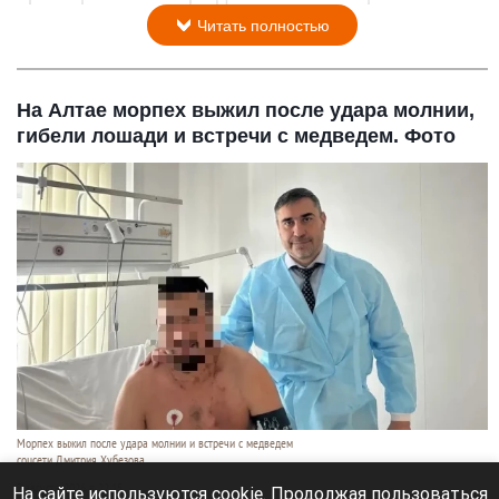
Читать полностью
На Алтае морпех выжил после удара молнии,
гибели лошади и встречи с медведем. Фото
Морпех выжил после удара молнии и встречи с медведем
соцсети Дмитрия Хубезова
7 августа 2026 в 22:15
На сайте используются cookie. Продолжая пользоваться