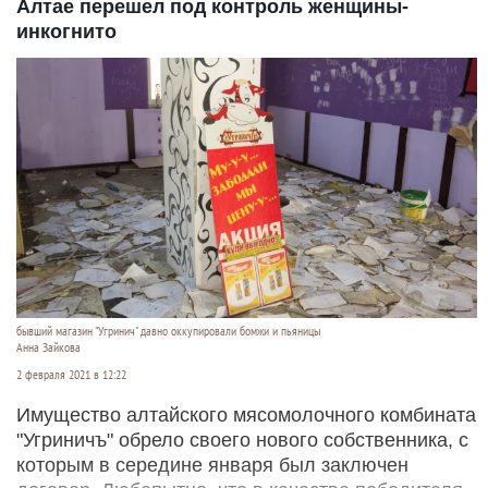
Алтае перешел под контроль женщины-
инкогнито
бывший магазин "Угринич" давно оккупировали бомжи и пьяницы
Анна Зайкова
2 февраля 2021 в 12:22
Имущество алтайского мясомолочного комбината
"Угриничъ" обрело своего нового собственника, с
которым в середине января был заключен