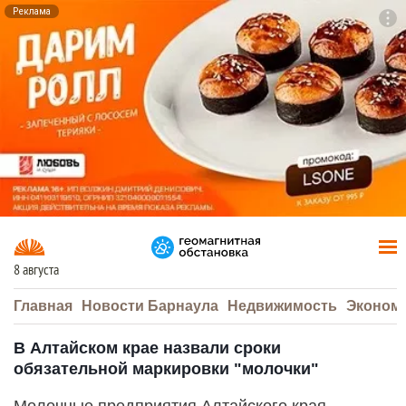
Реклама
To
F7
8 августа
Главная
Новости Барнаула
Недвижимость
Эконом
В Алтайском крае назвали сроки
обязательной маркировки "молочки"
Молочные предприятия Алтайского края