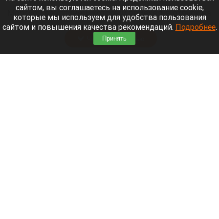
сайтом, вы соглашаетесь на использование cookie,
Морской пехотинец, который приехал в отпуск на
которые мы используем для удобства пользования
Алтай, пережил чудовищную серию событий.
сайтом и повышения качества рекомендаций.
Подробнее
.
Читать полностью
Принять
В Барнауле водитель сбил женщину на зебре
и скрылся