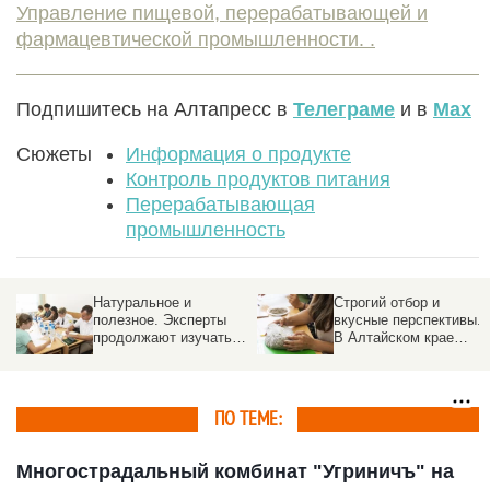
Управление пищевой, перерабатывающей и
фармацевтической промышленности. .
Подпишитесь на Алтапресс в
Телеграме
и в
Max
Сюжеты
Информация о продукте
Контроль продуктов питания
Перерабатывающая
промышленность
Натуральное и
Строгий отбор и
полезное. Эксперты
вкусные перспективы.
продолжают изучать
В Алтайском крае
продукты на конкурсе
стартовала экспертиза
«Лучший товар Алтая»
«Лучшего товара
Алтая»
ПО ТЕМЕ:
Многострадальный комбинат "Угриничъ" на