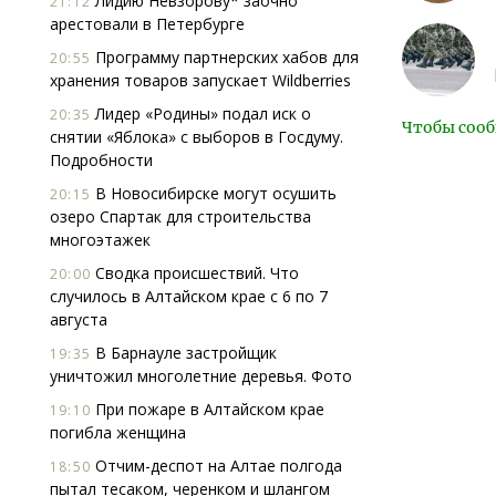
Лидию Невзорову* заочно
21:12
арестовали в Петербурге
Программу партнерских хабов для
20:55
хранения товаров запускает Wildberries
Лидер «Родины» подал иск о
20:35
Чтобы сооб
снятии «Яблока» с выборов в Госдуму.
Подробности
В Новосибирске могут осушить
20:15
озеро Спартак для строительства
многоэтажек
Сводка происшествий. Что
20:00
случилось в Алтайском крае с 6 по 7
августа
В Барнауле застройщик
19:35
уничтожил многолетние деревья. Фото
При пожаре в Алтайском крае
19:10
погибла женщина
Отчим-деспот на Алтае полгода
18:50
пытал тесаком, черенком и шлангом