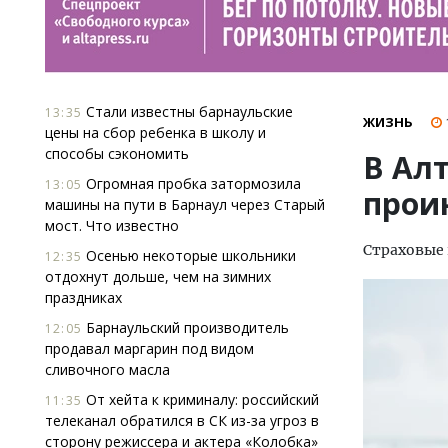
Стали известны барнаульские
13:35
ЖИЗНЬ
цены на сбор ребенка в школу и
способы сэкономить
В Ал
Огромная пробка затормозила
13:05
прои
машины на пути в Барнаул через Старый
мост. Что известно
Страховые 
Осенью некоторые школьники
12:35
отдохнут дольше, чем на зимних
праздниках
Барнаульский производитель
12:05
продавал маргарин под видом
сливочного масла
От хейта к криминалу: российский
11:35
телеканал обратился в СК из-за угроз в
сторону режиссера и актера «Колобка»