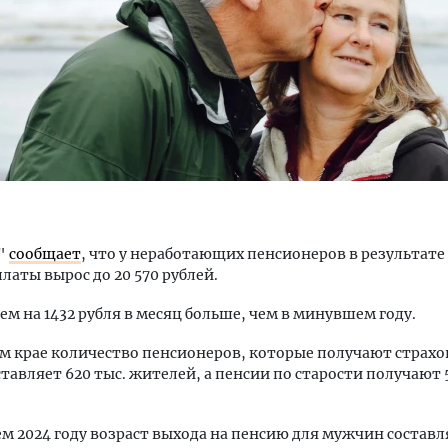
тектурный код начинается с
Смелость архитектурных 
ли. Мощение крупноформатными
Генеральный директор к
тами становится новым
ЗИАС — об эстетике горо
ндартом благоустройства
трендах в фасадах и разв
4"
сообщает
, что у неработающих пенсионеров в результате
ОИТЕЛЬСТВО
СТРОИТЕЛЬСТВО
латы вырос до 20 570 рублей.
нем на 1432 рубля в месяц больше, чем в минувшем году.
м крае количество пенсионеров, которые получают страх
ставляет 620 тыс. жителей, а пенсии по старости получают 
м 2024 году возраст выхода на пенсию для мужчин составля