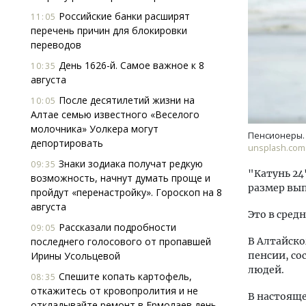
Российские банки расширят
11:05
перечень причин для блокировки
переводов
День 1626-й. Самое важное к 8
10:35
августа
После десятилетий жизни на
10:05
Алтае семью известного «Веселого
Ищем новые берега. Гендиректор
Архи
молочника» Уолкера могут
«Жилищной инициативы» Юрий
зем
Пенсионеры.
депортировать
Гатилов — о том, как девелоперу
пли
unsplash.com
оставаться на плаву, когда рынок
ста
Знаки зодиака получат редкую
09:35
штормит
"Катунь 2
возможность, начнут думать проще и
СТР
размер вып
СТРОИТЕЛЬСТВО
пройдут «перенастройку». Гороскоп на 8
августа
Это в сред
Рассказали подробности
09:05
последнего голосового от пропавшей
В Алтайско
Ирины Усольцевой
пенсии, со
людей.
Спешите копать картофель,
08:35
откажитесь от кровопролития и не
В настояще
откладывайте ремонт в Ермолаев день