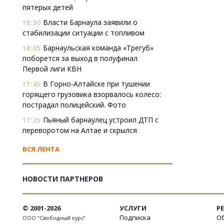
пятерых детей
Власти Барнаула заявили о
18:30
стабилизации ситуации с топливом
Барнаульская команда «Трегуб»
18:05
поборется за выход в полуфинал
Первой лиги КВН
В Горно-Алтайске при тушении
17:45
горящего грузовика взорвалось колесо:
пострадал полицейский. Фото
Пьяный барнаулец устроил ДТП с
17:25
переворотом на Алтае и скрылся
ВСЯ ЛЕНТА
НОВОСТИ ПАРТНЕРОВ
© 2001-2026
УСЛУГИ
Р
Подписка
Об
ООО “Свободный курс”