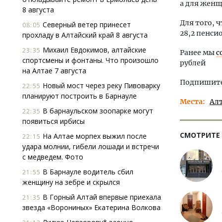
а для женщ
8 августа
Для того, 
Северный ветер принесет
08:05
28,2 пенси
прохладу в Алтайский край 8 августа
Михаил Евдокимов, алтайские
23:35
Ранее мы
с
спортсмены и фонтаны. Что произошло
рублей
на Алтае 7 августа
Подпишитес
Новый мост через реку Пивоварку
22:55
планируют построить в Барнауле
Места
Ал
В барнаульском зоопарке могут
22:35
появиться ирбисы
СМОТРИТЕ
На Алтае морпех выжил после
22:15
удара молнии, гибели лошади и встречи
с медведем. Фото
В Барнауле водитель сбил
21:55
женщину на зебре и скрылся
В Горный Алтай впервые приехала
21:35
звезда «Ворониных» Екатерина Волкова