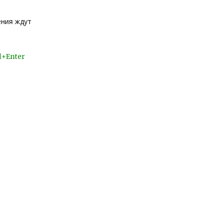
ения ждут
l+Enter