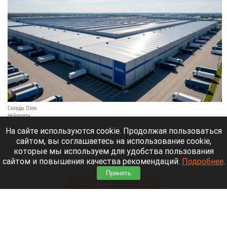
Склады. Озон.
Нейросети
6 августа 2026 в 22:00
На сайте используются cookie. Продолжая пользоваться
сайтом, вы соглашаетесь на использование cookie,
Банк работает в стандартном режиме, и
которые мы используем для удобства пользования
британские санкции не влияют на его
сайтом и повышения качества рекомендаций.
Подробнее
.
деятельность.
Принять
Читать полностью
Больница и медучреждения на Алтае