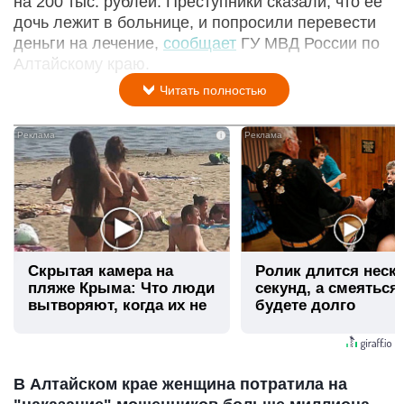
на 200 тыс. рублей. Преступники сказали, что ее
дочь лежит в больнице, и попросили перевести
деньги на лечение,
сообщает
ГУ МВД России по
Алтайскому краю.
Читать полностью
i
Скрытая камера на
Ролик длится неск
пляже Крыма: Что люди
секунд, а смеяться
вытворяют, когда их не
будете долго
видят...
В Алтайском крае женщина потратила на