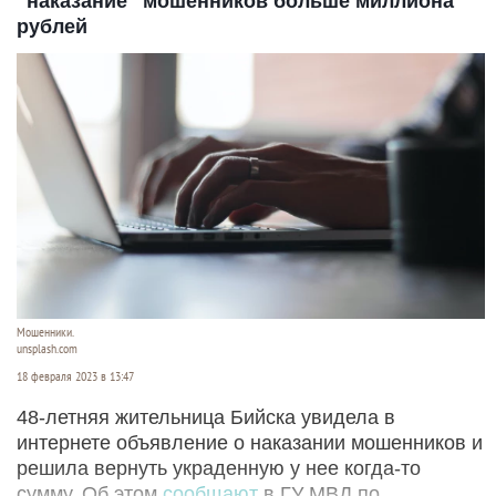
"наказание" мошенников больше миллиона
рублей
Мошенники.
unsplash.com
18 февраля 2023 в 13:47
48-летняя жительница Бийска увидела в
интернете объявление о наказании мошенников и
решила вернуть украденную у нее когда-то
сумму. Об этом
сообщают
в ГУ МВД по