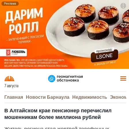
Реклама
To
F7
7 августа
Главная
Новости Барнаула
Недвижимость
Эконом
В Алтайском крае пенсионер перечислил
мошенникам более миллиона рублей
Житель региона стал жертвой телефонных