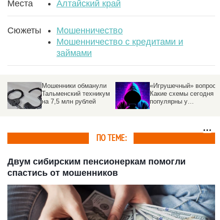
Места
Алтайский край
Сюжеты
Мошенничество
Мошенничество с кредитами и
займами
Мошенники обманули
«Игрушечный» вопрос.
ли
Тальменский техникум
Какие схемы сегодня
на 7,5 млн рублей
популярны у
мошенников
ПО ТЕМЕ:
Двум сибирским пенсионеркам помогли
спастись от мошенников