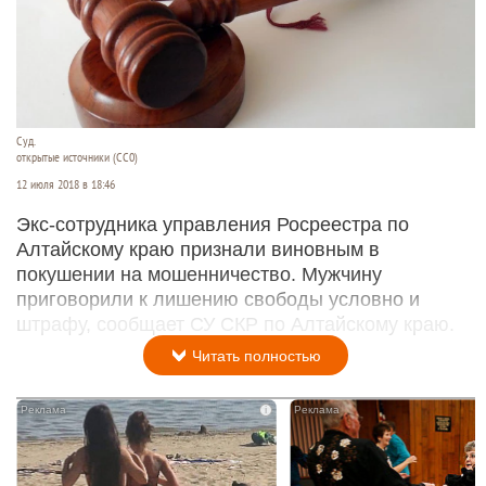
Суд.
открытые источники (CC0)
12 июля 2018 в 18:46
Экс-сотрудника управления Росреестра по
Алтайскому краю признали виновным в
покушении на мошенничество. Мужчину
приговорили к лишению свободы условно и
штрафу, сообщает СУ СКР по Алтайскому краю.
Читать полностью
i