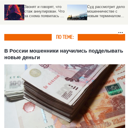
Звонят и говорят, что
Суд рассмотрит дело о
стаж аннулирован. Что
мошенничестве с
за схема появилась в
новым терминалом
России
барнаульского
аэропорта
ПО ТЕМЕ:
В России мошенники научились подделывать
новые деньги