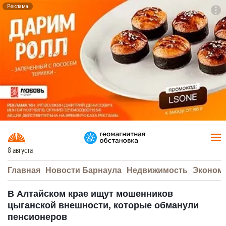
Реклама
To
F7
8 августа
Главная
Новости Барнаула
Недвижимость
Эконом
В Алтайском крае ищут мошенников
цыганской внешности, которые обманули
пенсионеров