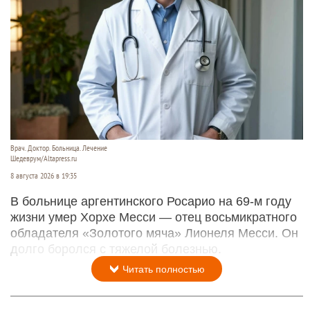
Врач. Доктор. Больница. Лечение
Шедеврум/Altapress.ru
8 августа 2026 в 19:35
В больнице аргентинского Росарио на 69-м году
жизни умер Хорхе Месси — отец восьмикратного
обладателя «Золотого мяча» Лионеля Месси. Он
долго боролся с тяжелой болезнью.
Читать полностью