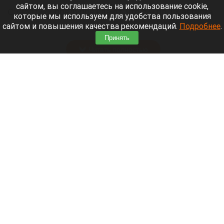
сайтом, вы соглашаетесь на использование cookie,
Синоптики предупреждают, что с 9 по 13 августа
которые мы используем для удобства пользования
Алтайский край местами накроет аномальный
сайтом и повышения качества рекомендаций.
Подробнее
.
зной.
Принять
Читать полностью
Штукатурка с потолка едва не рухнула на
жительницу барнаульской многоэтажки.
Жалобы на УК