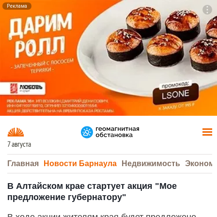
Реклама
To
F7
7 августа
Главная
Новости Барнаула
Недвижимость
Эконом
В Алтайском крае стартует акция "Мое
предложение губернатору"
В ходе акции жителям края будет предложено