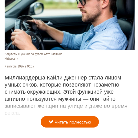
Водитель. Мужчина за рулем. Авто. Машина
Нейросети
7 августа 2026 в 06:35
Миллиардерша Кайли Дженнер стала лицом
умных очков, которые позволяют незаметно
снимать окружающих. Этой функцией уже
активно пользуются мужчины — они тайно
записывают женщин на улице и даже во время
секса.
Читать полностью