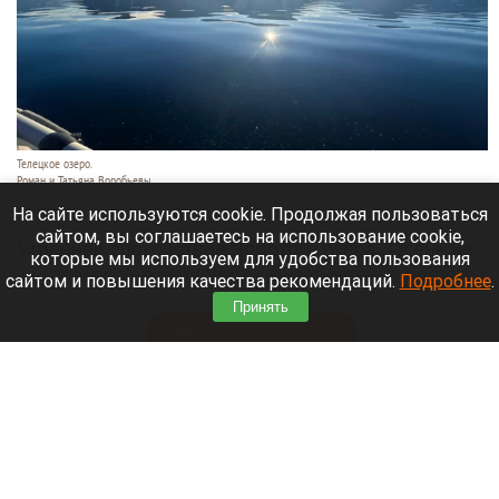
Телецкое озеро.
Роман и Татьяна Воробьевы
6 августа 2026 в 14:20
На сайте используются cookie. Продолжая пользоваться
сайтом, вы соглашаетесь на использование cookie,
Утреннее спокойствие Золотого озера. Осень не
которые мы используем для удобства пользования
за горами, уже становятся заметными ее первые
сайтом и повышения качества рекомендаций.
Подробнее
.
штрихи.
Принять
Читать полностью
В Барнаул пригнали первые восемь
автобусов, которые вмещают больше сотни
человек