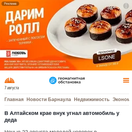
Реклама
To
F7
7 августа
Главная
Новости Барнаула
Недвижимость
Эконом
В Алтайском крае внук угнал автомобиль у
деда
Ночью 22 августа молодой человек в