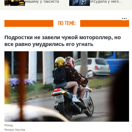
отсудила у него
догнать свой поезд
бывшая жена
ПО ТЕМЕ:
Подростки не завели чужой мотороллер, но
все равно умудрились его угнать
Мопед.
Михаил Хаустов