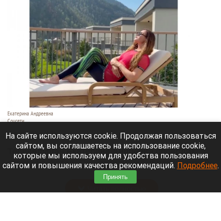
Екатерина Андреевна
Соцсети
6 августа 2026 в 19:00
На сайте используются cookie. Продолжая пользоваться
сайтом, вы соглашаетесь на использование cookie,
Телеведущая Екатерина Андреева проводит
которые мы используем для удобства пользования
отпуск на Алтае. Она поселилась в двухэтажной
сайтом и повышения качества рекомендаций.
Подробнее
.
вилле с видом на горы у реки Катунь.
Принять
Читать полностью