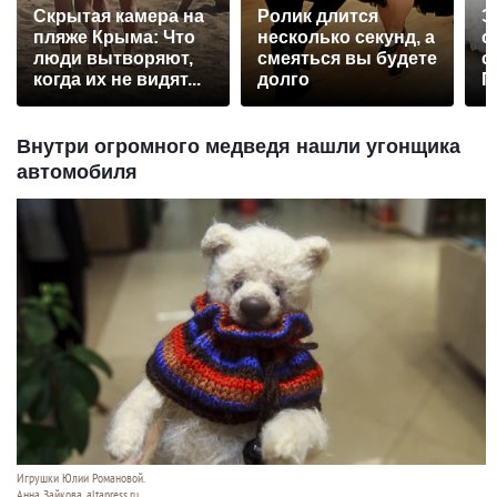
Скрытая камера на
Ролик длится
Э
пляже Крыма: Что
несколько секунд, а
о
люди вытворяют,
смеяться вы будете
с
когда их не видят...
долго
П
р
Внутри огромного медведя нашли угонщика
автомобиля
Игрушки Юлии Романовой.
Анна Зайкова, altapress.ru