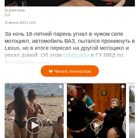
За рулем Lexus.
CC0
15 августа 2022 в 11:02
За ночь 18-летний парень угнал в чужом селе
мотоцикл, автомобиль ВАЗ, пытался проникнуть в
Lexus, но в итоге пересел на другой мотоцикл и
уехал домой. Об этом
сообщили
в ГУ МВД по
Алтайскому краю.
Читать полностью
i
i