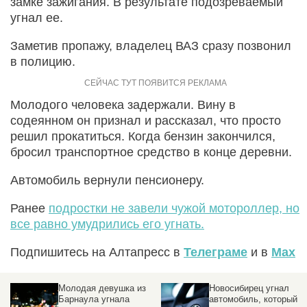
замке зажигания. В результате подозреваемый
угнал ее.
Заметив пропажу, владелец ВАЗ сразу позвонил
в полицию.
Молодого человека задержали. Вину в
содеянном он признал и рассказал, что просто
решил прокатиться. Когда бензин закончился,
бросил транспортное средство в конце деревни.
Автомобиль вернули пенсионеру.
Ранее
подростки не завели чужой мотороллер, но
все равно умудрились его угнать.
Подпишитесь на Алтапресс в
Телеграме
и в
Max
Новосибирец угнал
Лихой россиянин угнал
автомобиль, который
автомобиль, чтобы