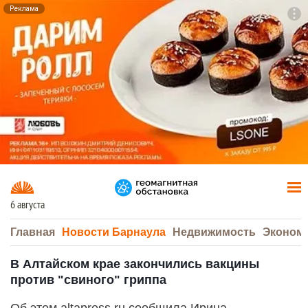
Реклама
To
F7
6 августа
Главная
Новости Барнаула
Недвижимость
Эконом
В Алтайском крае закончились вакцины
против "свиного" гриппа
Об этом altapress.ru сообщила Ирина