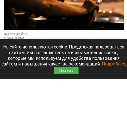
Водитель автобуса.
Михаил Хаустов
6 августа 2026 в 11:50
На сайте используются cookie. Продолжая пользоваться
сайтом, вы соглашаетесь на использование cookie,
В России с 1 сентября стандартизируют билеты
которые мы используем для удобства пользования
на проезд в общественном транспорте.
сайтом и повышения качества рекомендаций.
Подробнее
.
Документы будут содержать единый перечень
Принять
обязательной информации, сообщают
РИА
Новости
.
Читать полностью
Ван Гог и светило: впервые получены самые
четкие снимки Солнца