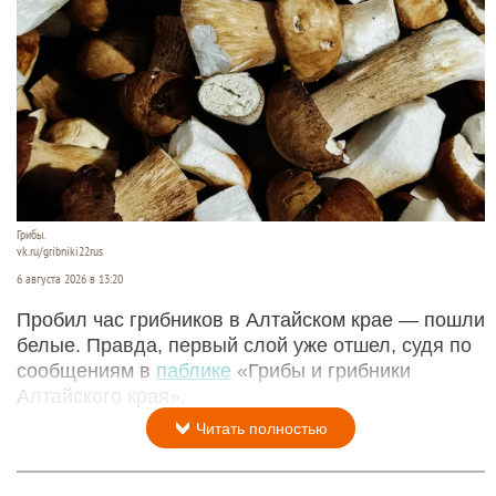
Грибы.
vk.ru/gribniki22rus
6 августа 2026 в 13:20
Пробил час грибников в Алтайском крае — пошли
белые. Правда, первый слой уже отшел, судя по
сообщениям в
паблике
«Грибы и грибники
Алтайского края».
Читать полностью