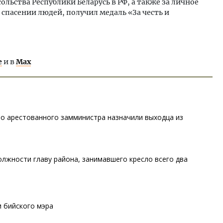
сольства Республики Беларусь в РФ, а также за личное
спасении людей, получил медаль «За честь и
е
и в
Max
то арестованного замминистра назначили выходца из
лжности главу района, занимавшего кресло всего два
 бийского мэра