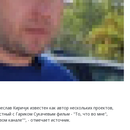
ость архитектурных идей.
Архитектурный код начин
еральный директор компании
земли. Мощение крупно
 — об эстетике городов,
плитами становится нов
дах в фасадах и развитии рынка
стандартом благоустрой
ОИТЕЛЬСТВО
СТРОИТЕЛЬСТВО
слав Киричук известен как автор нескольких проектов,
стный с Гариком Сукачевым фильм - "То, что во мне",
ом канале"", - отмечает источник.