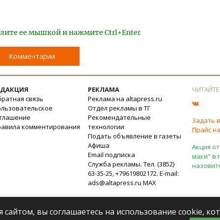
лите ее мышкой и нажмите Ctrl+Enter
Комментарии
ЕДАКЦИЯ
РЕКЛАМА
ЧИТАЙТЕ
ратная связь
Реклама на altapress.ru
ользовательское
Отдел рекламы в ТГ
оглашение
Рекомендательные
Задать 
равила комментирования
технологии
Прайс на
Подать объявление в газеты
Афиша
Акция от
Email подписка
маки" в 
Служба рекламы. Тел. (3852)
назовит
63-35-25, +79619802172. E-mail:
ads@altapress.ru
MAX
я сайтом, вы соглашаетесь на использование cookie, к