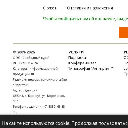
Сюжет:
Отставки и назначения
Чтобы сообщить нам об опечатке, выде
© 2001-2026
УСЛУГИ
Р
Подписка
Об
ООО “Свободный курс”
Конференц-зал
П
ИНН 2225214326
Типография "Алт-принт"
с
Категория информационной
П
продукции 18+
Редакция информационного сайта
altapress.ru
Адрес редакции:
656043
,
г. Барнаул
,
ул. Короленко,
107
Телефон редакции:
+7 (3852) 63-15-
10
,
E-mail:
news@altapress.ru
На сайте используются cookie. Продолжая пользоватьс