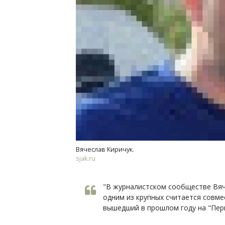
Смел
Ген
ЗИАС
трен
СТР
Вячеслав Киричук.
sjak.ru
"В журналистском сообществе Вяче
одним из крупных считается совме
вышедший в прошлом году на "Перв