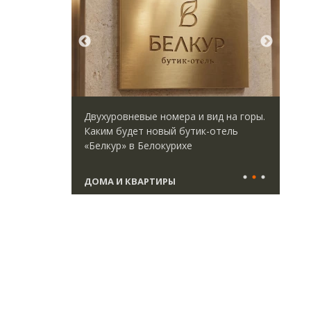
ается с
Двухуровневые номера и вид на горы.
Сме
форматными
Каким будет новый бутик-отель
Ген
ым
«Белкур» в Белокурихе
ЗИА
ства
тре
ДОМА И КВАРТИРЫ
СТ