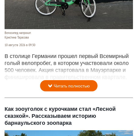
Велосипед напрокат.
Кристина Тарасова
10 августа 2026 в 09:30
В столице Германии прошел первый Всемирный
голый велопробег, в котором участвовали около
500 человек. Акция стартовала в Мауэрпарке и
финишировала в правительственном квартале.
Читать полностью
Как зооуголок с курочками стал «Лесной
сказкой». Рассказываем историю
барнаульского зоопарка