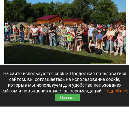
Зоопарк «Лесная сказка» отметил свой день рождения
Барнаульский зоопарк «Лесная сказка»
На сайте используются cookie. Продолжая пользоваться
сайтом, вы соглашаетесь на использование cookie,
10 августа 2026 в 09:10
которые мы используем для удобства пользования
Барнаульский
зоопарк
«Лесная сказка» отметил
сайтом и повышения качества рекомендаций.
Подробнее
.
свой день рождения 8 августа. Ему исполнилось
Принять
16 лет.
Читать полностью