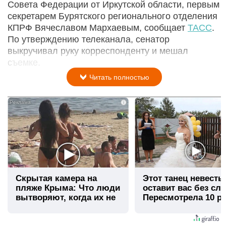
Совета Федерации от Иркутской области, первым
секретарем Бурятского регионального отделения
КПРФ Вячеславом Мархаевым, сообщает
ТАСС
.
По утверждению телеканала, сенатор
выкручивал руку корреспонденту и мешал
съемке.
Читать полностью
i
Скрытая камера на
Этот танец невесты
пляже Крыма: Что люди
оставит вас без сло
вытворяют, когда их не
Пересмотрела 10 ра
видят...