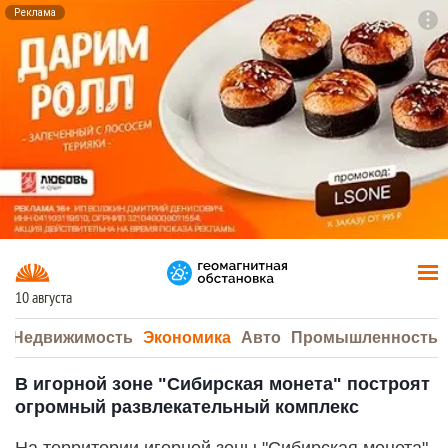
Реклама
To
F7
10 августа
а
Недвижимость
Экономика
Авто
Промышленность
В игорной зоне "Сибирская монета" построят
огромный развлекательный комплекс
На территории игорной зоны "Сибирская монета"