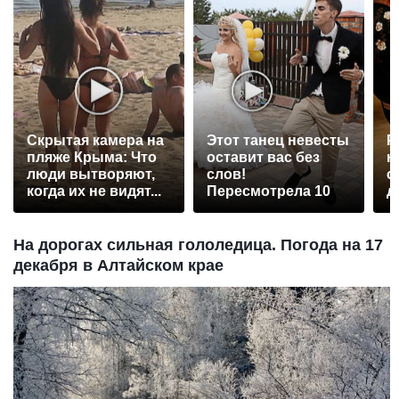
Скрытая камера на
Этот танец невесты
Р
пляже Крыма: Что
оставит вас без
н
люди вытворяют,
слов!
с
когда их не видят...
Пересмотрела 10
д
раз
На дорогах сильная гололедица. Погода на 17
декабря в Алтайском крае