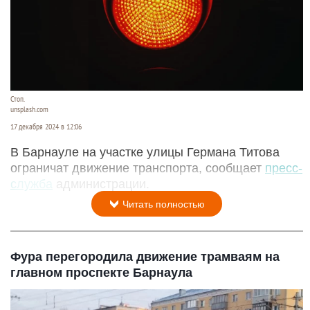
Стоп.
unsplash.com
17 декабря 2024 в 12:06
В Барнауле на участке улицы Германа Титова
ограничат движение транспорта, сообщает
пресс-
служба
администрации.
Читать полностью
Фура перегородила движение трамваям на
главном проспекте Барнаула