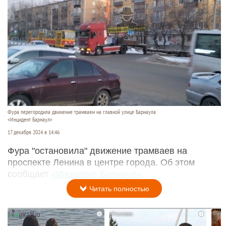
Фура перегородила движение трамваям на главной улице Барнаула
«Инцидент Барнаул»
17 декабря 2024 в 14:46
Фура "остановила" движение трамваев на
проспекте Ленина в центре города. Об этом
сообщает
«Инцидент Барнаул»
.
Читать полностью
i
i