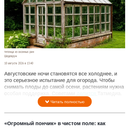
теплица из оконных рам
Шедеврум
10 августа 2026 в 13:40
Августовские ночи становятся все холоднее, и
это серьезное испытание для огорода. Чтобы
снимать плоды до самой осени, растениям нужна
особая поддержка. Советами
делится
Татмедиа.
Читать полностью
«Огромный пончик» в чистом поле: как