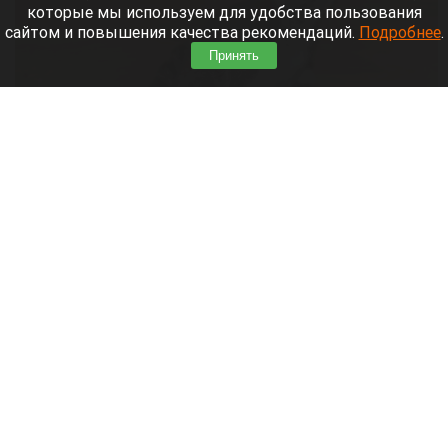
которые мы используем для удобства пользования
сайтом и повышения качества рекомендаций.
Подробнее
.
Принять
Самки лемуров приехали в барнаульский зоопарк.
Скриншот видео
7 августа 2026 в 16:15
Сегодня, 7 августа, в барнаульский зоопарк
прибыли
две самки лемуров из Тульского
экзотариума.
Читать полностью
Обновили «хранительскую» инфраструктуру