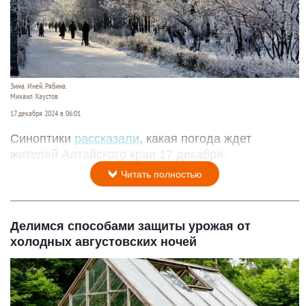
Зима. Иней. Рябина.
Михаил Хаустов
17 декабря 2024 в 06:01
Синоптики
рассказали
, какая погода ждет
жителей Алтайского края 17 декабря.
Читать полностью
Делимся способами защиты урожая от
холодных августовских ночей