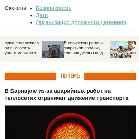
Сюжеты
Безопасность
Дети
Организация дорожного движения
а
В сибирском регионе
Произвели фурор.
запретили продажу
Маленькие барнаульц
а
топлива детям младше
стали победителями
18 лет
Российского летнего
турнира-конференции
ПО ТЕМЕ:
В Барнауле из-за аварийных работ на
теплосетях ограничат движение транспорта