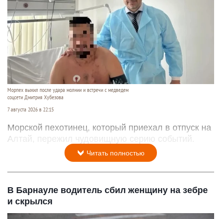
Морпех выжил после удара молнии и встречи с медведем
соцсети Дмитрия Хубезова
7 августа 2026 в 22:15
Морской пехотинец, который приехал в отпуск на
Алтай, пережил чудовищную серию событий.
Читать полностью
В Барнауле водитель сбил женщину на зебре
и скрылся