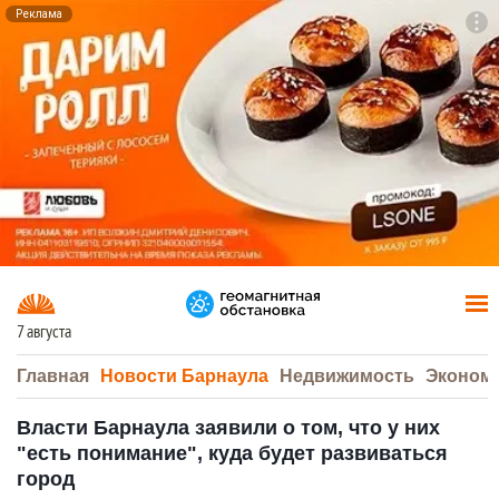
Реклама
To
F7
7 августа
Главная
Новости Барнаула
Недвижимость
Эконом
Власти Барнаула заявили о том, что у них
"есть понимание", куда будет развиваться
город