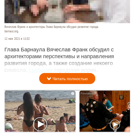
Вячеслав Франк и архитекторы. Глава Барнаула обсудил развитие города.
barnaul.org.
12 мая 2021 в 11:02
Глава Барнаула Вячеслав Франк обсудил с
архитекторами перспективы и направления
развития города, а также создание некоего
символа,
сообщает
городская мэрия.
Читать полностью
i