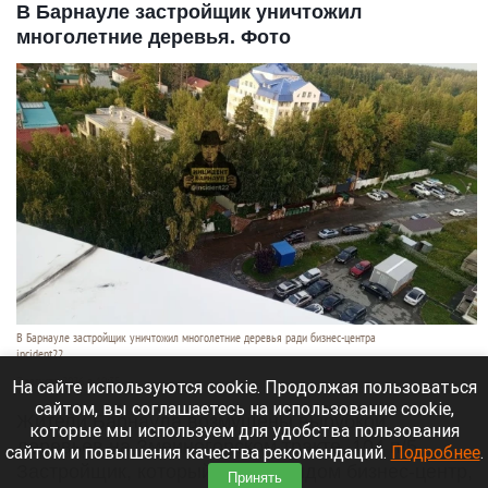
В Барнауле застройщик уничтожил
многолетние деревья. Фото
В Барнауле застройщик уничтожил многолетние деревья ради бизнес-центра
incident22
7 августа 2026 в 19:35
На сайте используются cookie. Продолжая пользоваться
сайтом, вы соглашаетесь на использование cookie,
Жители Барнаула возмущены вырубкой
которые мы используем для удобства пользования
деревьев на Змеиногорском тракте, 104 п/5.
сайтом и повышения качества рекомендаций.
Подробнее
.
Застройщик, который строит рядом бизнес-центр,
Принять