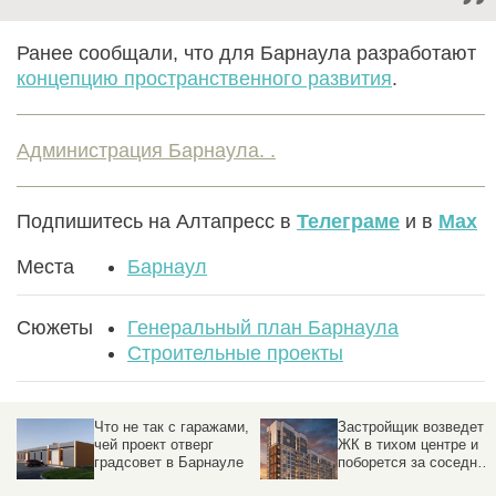
Ранее сообщали, что для Барнаула разработают
концепцию пространственного развития
.
Администрация Барнаула. .
Подпишитесь на Алтапресс в
Телеграме
и в
Max
Места
Барнаул
Сюжеты
Генеральный план Барнаула
Строительные проекты
,
Застройщик возведет
Новый
ЖК в тихом центре и
маслоэкстракционный
поборется за соседний
цех построит
дом по «адекватной»
«Сибирская семечка» в