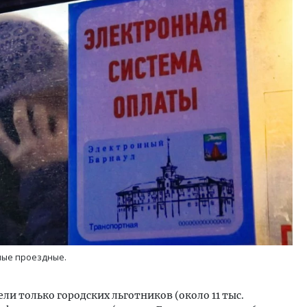
м новые берега. Гендиректор
Смелость архитектурных 
лищной инициативы» Юрий
Генеральный директор к
лов — о том, как девелоперу
ЗИАС — об эстетике горо
ваться на плаву, когда рынок
трендах в фасадах и разв
рмит
СТРОИТЕЛЬСТВО
ОИТЕЛЬСТВО
ные проездные.
ли только городских льготников (около 11 тыс.