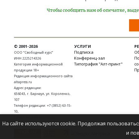
Чтобы сообщить нам об опечатке, выде
© 2001-2026
УСЛУГИ
Р
Подписка
Об
ООО “Свободный курс”
Конференц-зал
П
ИНН 2225214326
Типография "Алт-принт"
с
Категория информационной
П
продукции 18+
Редакция информационного сайта
altapress.ru
Адрес редакции:
656043
,
г. Барнаул
,
ул. Короленко,
107
Телефон редакции:
+7 (3852) 63-15-
10
,
E-mail:
news@altapress.ru
На сайте используются cookie. Продолжая пользоватьс
и по