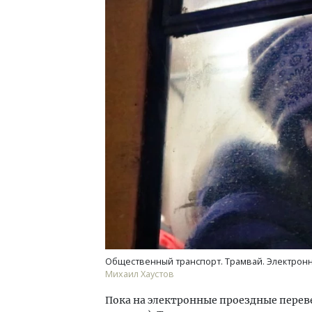
Архитектурный код начинается с
Ище
земли. Мощение крупноформатными
«Жи
плитами становится новым
Гати
стандартом благоустройства
оста
што
СТРОИТЕЛЬСТВО
СТР
Общественный транспорт. Трамвай. Электрон
Михаил Хаустов
Пока на электронные проездные переве