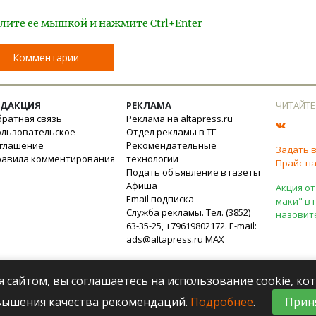
лите ее мышкой и нажмите Ctrl+Enter
Комментарии
ЕДАКЦИЯ
РЕКЛАМА
ЧИТАЙТЕ
ратная связь
Реклама на altapress.ru
ользовательское
Отдел рекламы в ТГ
оглашение
Рекомендательные
Задать 
равила комментирования
технологии
Прайс на
Подать объявление в газеты
Афиша
Акция от
Email подписка
маки" в 
Служба рекламы. Тел. (3852)
назовит
63-35-25, +79619802172. E-mail:
ads@altapress.ru
MAX
я сайтом, вы соглашаетесь на использование cookie, к
вышения качества рекомендаций.
Подробнее
.
Прин