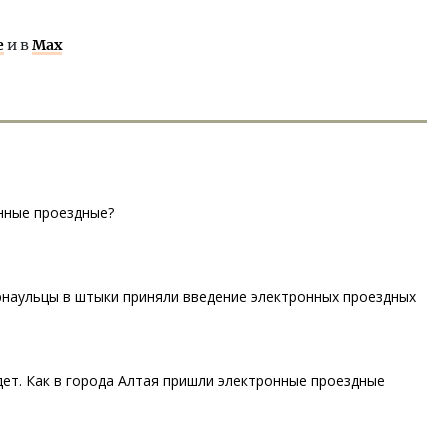
е
и в
Max
нные проездные?
рнаульцы в штыки приняли введение электронных проездных
едет. Как в города Алтая пришли электронные проездные