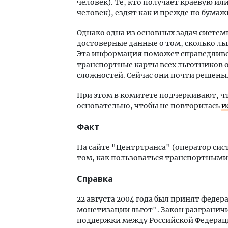
человек). Те, кто получает краевую ил
человек), ездят как и прежде по бума
Однако одна из основных задач систем
достоверные данные о том, сколько л
Эта информация поможет справедливо 
транспортные карты всех льготников 
сложностей. Сейчас они почти решены
При этом в комитете подчеркивают, чт
основательно, чтобы не повторилась
и
Факт
На сайте "Центртранса" (оператор сис
том, как пользоваться транспортными
Справка
22 августа 2004 года был принят феде
монетизации льгот". Закон разгранич
поддержки между Российской Федерацие