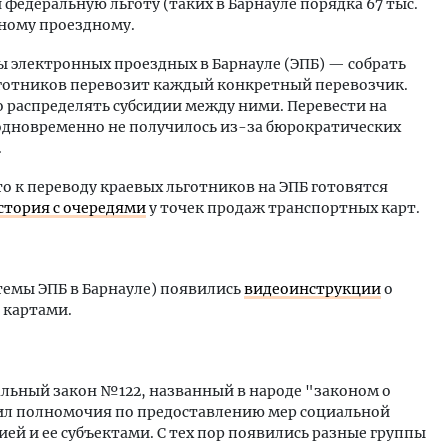
и федеральную льготу (таких в Барнауле порядка 67 тыс.
жному проездному.
ы электронных проездных в Барнауле (ЭПБ) — собрать
ьготников перевозит каждый конкретный перевозчик.
распределять субсидии между ними. Перевести на
одновременно не получилось из-за бюрократических
.
о к переводу краевых льготников на ЭПБ готовятся
стория с очередями
у точек продаж транспортных карт.
темы ЭПБ в Барнауле) появились
видеоинструкции
о
 картами.
ральный закон №122, названный в народе "законом о
ил полномочия по предоставлению мер социальной
й и ее субъектами. С тех пор появились разные группы