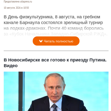
Предоставлено altapress.ru
10 августа 2026 в 10:50
В День физкультурника, 8 августа, на гребном
канале Барнаула состоялся зрелищный турнир
на лодках-драконах. Почти 40 команд боролись
за «Кубок Начальника Западно-Сибирской РЖД».
Читать полностью
В Новосибирске все готово к приезду Путина.
Видео