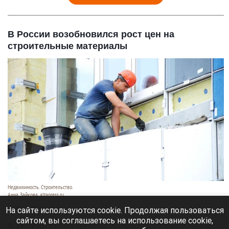
В России возобновился рост цен на
строительные материалы
Недвижимость. Строительство.
Анна Зайкова, altapress.ru
10 августа 2026 в 10:10
На сайте используются cookie. Продолжая пользоваться
сайтом, вы соглашаетесь на использование cookie,
В России снова начали дорожать строительные