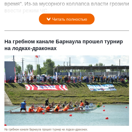
время". Из-за мусорного коллапса власти грозили
ввести режим ЧС.
Читать полностью
На гребном канале Барнаула прошел турнир
на лодках-драконах
На гребном канале Барнаула прошел турнир на лодках-драконах.