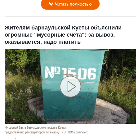
Читать полностью
Жителям барнаульской Куеты объяснили
огромные "мусорные счета": за вывоз,
оказывается, надо платить
Мусорный бак в барнаульском поселке Куета.
предоставлено регоператором по вывозу ТКО "ЭКО-комплекс".