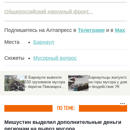
Общероссийский народный фронт. .
Подпишитесь на Алтапресс в
Телеграме
и в
Max
Места
Барнаул
Сюжеты
Мусорный вопрос
В Барнауле вывезли
Барнаульцы жалуются
150 грузовиков мусора
на горы мусора у дома
с берегов Пивоварского
и бездействие УК
водопада
ПО ТЕМЕ:
Мишустин выделил дополнительные деньги
регионам на вывоз мусора