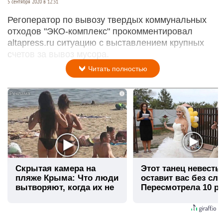
5 сентября 2020 в 12:31
Регоператор по вывозу твердых коммунальных
отходов "ЭКО-комплекс" прокомментировал
altapress.ru ситуацию с выставлением крупных
счетов за вывоз мусора.
Читать полностью
i
Скрытая камера на
Этот танец невесты
пляже Крыма: Что люди
оставит вас без сло
вытворяют, когда их не
Пересмотрела 10 ра
видят...