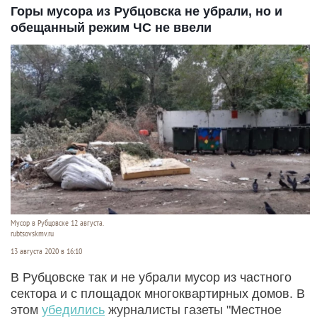
Горы мусора из Рубцовска не убрали, но и
обещанный режим ЧС не ввели
Мусор в Рубцовске 12 августа.
rubtsovskmv.ru
13 августа 2020 в 16:10
В Рубцовске так и не убрали мусор из частного
сектора и с площадок многоквартирных домов. В
этом
убедились
журналисты газеты "Местное