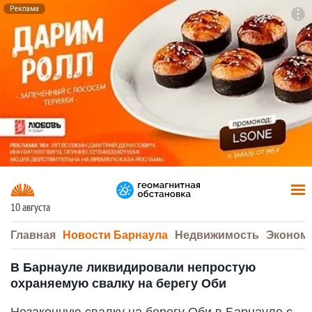
Реклама
To
F7
10 августа
Главная
Новости Барнаула
Недвижимость
Эконом
В Барнауле ликвидировали непростую
охраняемую свалку на берегу Оби
Незаконную свалку на берегу Оби в Барнауле с