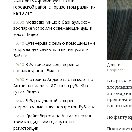
«Алгоритм» формирует новый
городской район с горизонтом развития
на 10 лет
Медведю Мише в барнаульском
20:00
зоопарке устроили освежающий душ в
жару. Видео
Сутенерша с семью помощницами
19:40
открыла две сауны для интим-услуг в
Архи
Бийске
зем
пли
В Алтайском селе деревья
19:20
Деньги.
ста
Unsplash
повалил ураган. Видео
СТР
Екатерина Андреева отдыхает на
19:00
В Барнаул
Алтае на вилле за 87 тысяч рублей в
злоумышле
сутки. Видео
договор на
предостави
В барнаульской галерее
18:40
воспользов
откроется выставка портретов Рублева
Крайизбирком на Алтае отказал
18:20
По факту к
трем кандидатам в депутаты в
регистрации
Подпишитес