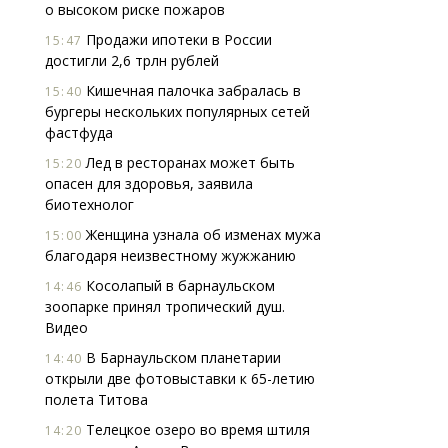
о высоком риске пожаров
Продажи ипотеки в России
15:47
достигли 2,6 трлн рублей
Кишечная палочка забралась в
15:40
бургеры нескольких популярных сетей
фастфуда
Лед в ресторанах может быть
15:20
опасен для здоровья, заявила
биотехнолог
Женщина узнала об изменах мужа
15:00
благодаря неизвестному жужжанию
Косолапый в барнаульском
14:46
зоопарке принял тропический душ.
Видео
В Барнаульском планетарии
14:40
открыли две фотовыставки к 65-летию
полета Титова
Телецкое озеро во время штиля
14:20