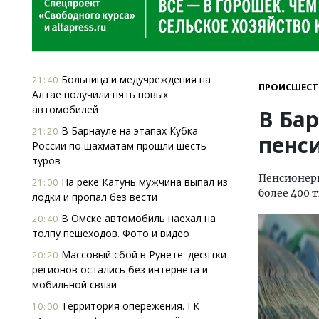
Больница и медучреждения на
21:40
ПРОИСШЕСТ
Алтае получили пять новых
автомобилей
В Ба
В Барнауле на этапах Кубка
21:20
пенси
России по шахматам прошли шесть
туров
Пенсионерк
На реке Катунь мужчина выпал из
21:00
более 400 
лодки и пропал без вести
В Омске автомобиль наехал на
20:40
толпу пешеходов. Фото и видео
Массовый сбой в Рунете: десятки
20:20
регионов остались без интернета и
мобильной связи
Территория опережения. ГК
10:00