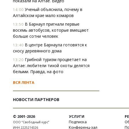
показали на Алтае. Видео
Ученый объяснила, почему в
14:00
Алтайском крае мало комаров
В Барнаул пригнали первые
13:50
восемь автобусов, которые вмещают
больше сотни человек
В центре Барнаула готовятся к
13:40
сносу деревянного дома
Грибной туризм процветает на
13:20
Алтае: любители тихой охоты делятся
белыми. Правда, на фото
ВСЯ ЛЕНТА
НОВОСТИ ПАРТНЕРОВ
© 2001-2026
УСЛУГИ
Р
Подписка
Об
ООО “Свободный курс”
Конференц-зал
П
ИНН 2225214326