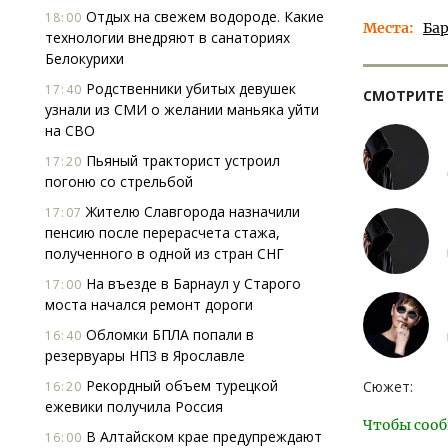
Отдых на свежем водороде. Какие
18:00
Места
Ба
технологии внедряют в санаториях
Белокурихи
Родственники убитых девушек
17:40
СМОТРИТЕ
узнали из СМИ о желании маньяка уйти
на СВО
Пьяный тракторист устроил
17:20
погоню со стрельбой
Жителю Славгорода назначили
17:07
пенсию после перерасчета стажа,
полученного в одной из стран СНГ
На въезде в Барнаул у Старого
17:00
моста начался ремонт дороги
Обломки БПЛА попали в
16:40
резервуары НПЗ в Ярославле
Рекордный объем турецкой
Сюжет:
16:20
ежевики получила Россия
Чтобы сооб
В Алтайском крае предупреждают
16:00