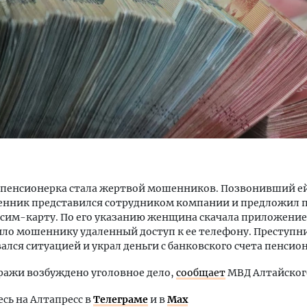
тектурный код начинается с
Смелость архитектурных 
ли. Мощение крупноформатными
Генеральный директор к
тами становится новым
ЗИАС — об эстетике горо
ндартом благоустройства
трендах в фасадах и разв
ОИТЕЛЬСТВО
СТРОИТЕЛЬСТВО
е пенсионерка стала жертвой мошенников. Позвонивший е
нник представился сотрудником компании и предложил 
 сим-карту. По его указанию женщина скачала приложение
ло мошеннику удаленный доступ к ее телефону. Преступн
ался ситуацией и украл деньги с банковского счета пенсио
ражи возбуждено уголовное дело,
сообщает
МВД Алтайского
ь на Алтапресс в
Телеграме
и в
Max