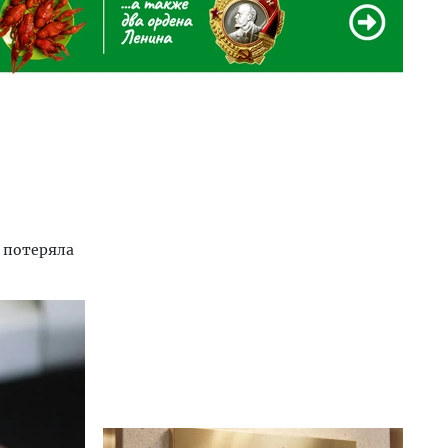
и
 потеряла