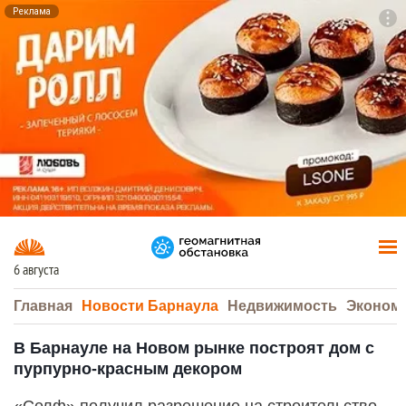
Реклама
To
F7
6 августа
Главная
Новости Барнаула
Недвижимость
Эконом
В Барнауле на Новом рынке построят дом с
пурпурно-красным декором
«Селф» получил разрешение на строительство