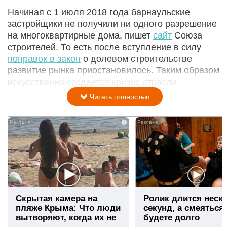
Начиная с 1 июля 2018 года барнаульские
застройщики не получили ни одного разрешение
на многоквартирные дома, пишет
сайт
Союза
строителей. То есть после вступление в силу
поправок в закон
о долевом строительстве
развитие рынка приостановилось. Таким образом
искусственно создается кризис отрасли.
Читать полностью
i
Скрытая камера на
Ролик длится неск
пляже Крыма: Что люди
секунд, а смеяться
вытворяют, когда их не
будете долго