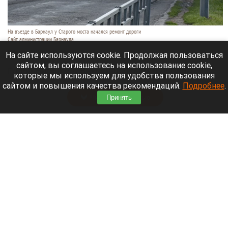
На въезде в Барнаул у Старого моста начался ремонт дороги
Сайт администрации Барнаула
6 августа 2026 в 17:00
На сайте используются cookie. Продолжая пользоваться
сайтом, вы соглашаетесь на использование cookie,
Глава Барнаула Вячеслав Франк 6 августа
которые мы используем для удобства пользования
провел выездное совещание на ул. Парфенова.
сайтом и повышения качества рекомендаций.
Подробнее
.
Читать полностью
Принять
Обломки БПЛА попали в резервуары НПЗ в
Ярославле