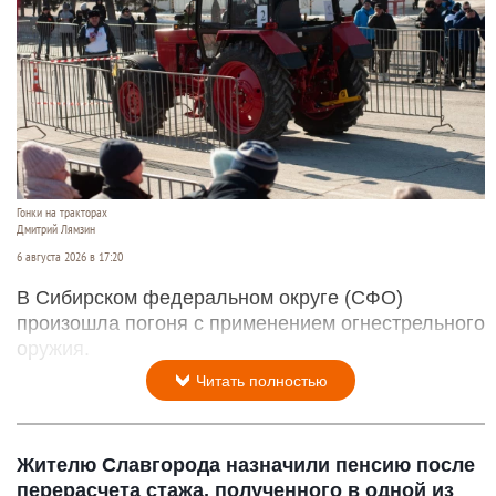
Гонки на тракторах
Дмитрий Лямзин
6 августа 2026 в 17:20
В Сибирском федеральном округе (СФО)
произошла погоня с применением огнестрельного
оружия.
Читать полностью
Жителю Славгорода назначили пенсию после
перерасчета стажа, полученного в одной из