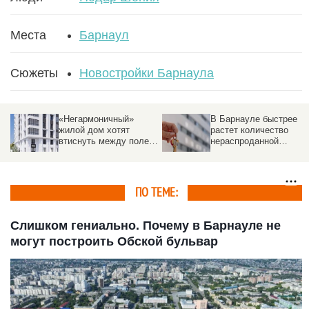
Места
Барнаул
Сюжеты
Новостройки Барнаула
«Негармоничный»
В Барнауле быстрее
жилой дом хотят
растет количество
втиснуть между полем
нераспроданной
и другими постройками
«вторички», чем в
других крупных
городах России
ПО ТЕМЕ:
Слишком гениально. Почему в Барнауле не
могут построить Обской бульвар