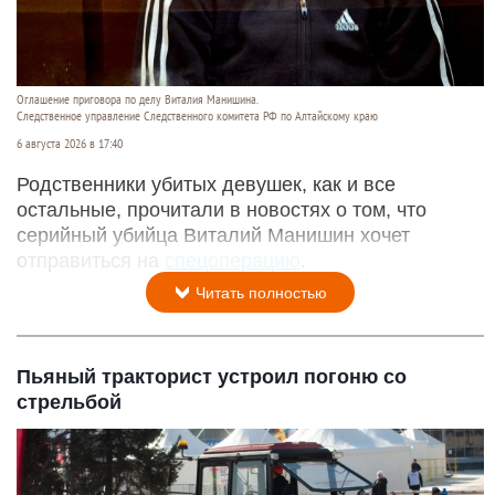
Оглашение приговора по делу Виталия Манишина.
Следственное управление Следственного комитета РФ по Алтайскому краю
6 августа 2026 в 17:40
Родственники убитых девушек, как и все
остальные, прочитали в новостях о том, что
серийный убийца Виталий Манишин хочет
отправиться на
спецоперацию
.
Читать полностью
Пьяный тракторист устроил погоню со
стрельбой