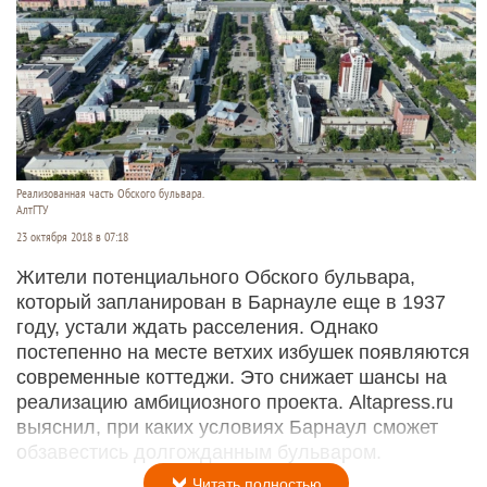
Реализованная часть Обского бульвара.
АлтГТУ
23 октября 2018 в 07:18
Жители потенциального Обского бульвара,
который запланирован в Барнауле еще в 1937
году, устали ждать расселения. Однако
постепенно на месте ветхих избушек появляются
современные коттеджи. Это снижает шансы на
реализацию амбициозного проекта. Altapress.ru
выяснил, при каких условиях Барнаул сможет
обзавестись долгожданным бульваром.
Читать полностью