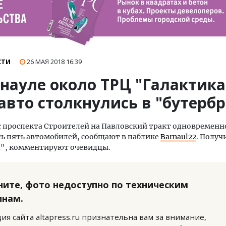
СТИ
26 МАЯ 2018
16:39
рнауле около ТРЦ "Галактика
авто столкнулись в "бутерб
с проспекта Строителей на Павловский тракт одновременн
ь пять автомобилей, сообщают в паблике
Barnaul22
. Получ
д", комментируют очевидцы.
ните, фото недоступно по техническим
инам.
ия сайта altapress.ru признательна вам за внимание,