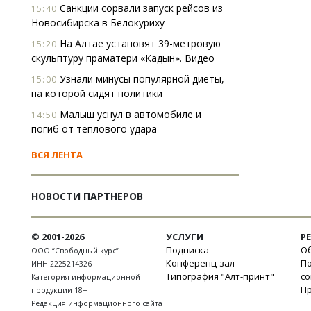
Санкции сорвали запуск рейсов из
15:40
Новосибирска в Белокуриху
На Алтае установят 39-метровую
15:20
скульптуру праматери «Кадын». Видео
Узнали минусы популярной диеты,
15:00
на которой сидят политики
Малыш уснул в автомобиле и
14:50
погиб от теплового удара
ВСЯ ЛЕНТА
НОВОСТИ ПАРТНЕРОВ
© 2001-2026
УСЛУГИ
Р
Подписка
Об
ООО “Свободный курс”
Конференц-зал
П
ИНН 2225214326
Типография "Алт-принт"
с
Категория информационной
П
продукции 18+
Редакция информационного сайта