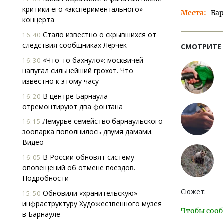
критики его «экспериментального»
Места
Ба
концерта
Стало известно о скрывшихся от
16:40
следствия сообщниках Лерчек
СМОТРИТЕ
«Что-то бахнуло»: москвичей
16:30
напугал сильнейший грохот. Что
известно к этому часу
В центре Барнаула
16:20
отремонтируют два фонтана
Лемурье семейство барнаульского
16:15
зоопарка пополнилось двумя дамами.
Видео
В России обновят систему
16:05
оповещений об отмене поездов.
Подробности
Сюжет:
Обновили «хранительскую»
15:50
инфраструктуру Художественного музея
Чтобы сооб
в Барнауле