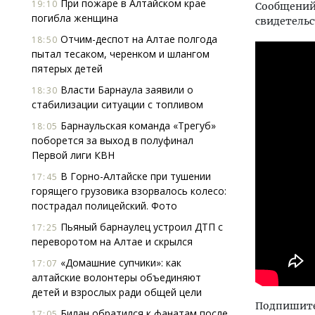
При пожаре в Алтайском крае
19:10
Сообщений 
погибла женщина
свидетельс
Отчим-деспот на Алтае полгода
18:50
пытал тесаком, черенком и шлангом
пятерых детей
Власти Барнаула заявили о
18:30
стабилизации ситуации с топливом
Барнаульская команда «Трегуб»
18:05
поборется за выход в полуфинал
Первой лиги КВН
В Горно-Алтайске при тушении
17:45
горящего грузовика взорвалось колесо:
пострадал полицейский. Фото
Пьяный барнаулец устроил ДТП с
17:25
переворотом на Алтае и скрылся
«Домашние супчики»: как
17:07
алтайские волонтеры объединяют
детей и взрослых ради общей цели
Подпишитес
Билан обратился к фанатам после
17:05