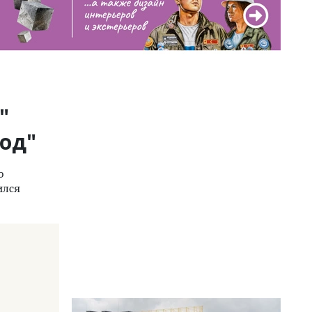
"
род"
о
ился