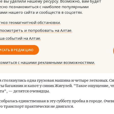
е вы уделили нашему ресурсу. Возможно, вам будет
сно познакомиться с наиболее популярными
ами нашего сайта и сообществ в соцсетях.
ноз геомагнитной обстановки.
посмотреть и попробовать на Алтае.
а событий на Алтае.
м новые берега. Гендиректор
Архитектурный код начин
лищной инициативы» Юрий
земли. Мощение крупно
ИСАТЬ В РЕДАКЦИЮ
лов — о том, как девелоперу
плитами становится нов
ваться на плаву, когда рынок
стандартом благоустрой
комиться с нашими рекламными возможностями.
рмит
СТРОИТЕЛЬСТВО
ОИТЕЛЬСТВО
 столкнулись одна грузовая машина и четыре легковых. С
ты багажник и капот у синих Жигулей. "Такое ощущение, 
ста", — делятся очевидцы.
собралась единственная в эту субботу пробка в городе. Оче
то транспорт практически не двигался.