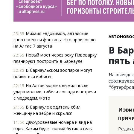
Михаил Евдокимов, алтайские
23:35
АВТОНОВО
спортсмены и фонтаны. Что произошло
на Алтае 7 августа
В Ба
Новый мост через реку Пивоварку
22:55
пять 
планируют построить в Барнауле
В барнаульском зоопарке могут
22:35
На выезде 
появиться ирбисы
столкнулис
На Алтае морпех выжил после
22:15
"бутербро
удара молнии, гибели лошади и встречи
с медведем. Фото
В Барнауле водитель сбил
21:55
Изви
женщину на зебре и скрылся
прич
Двухуровневые номера и вид на
11:56
горы. Каким будет новый бутик-отель
Редакц