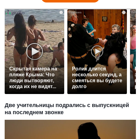
i
i
Скрытая камера на
Ролик длится
Р
пляже Крыма: Что
несколько секунд, а
э
люди вытворяют,
смеяться вы будете
п
когда их не видят...
долго
р
Две учительницы подрались с выпускницей
на последнем звонке