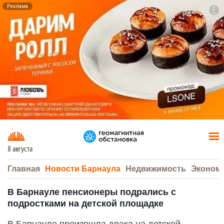
Реклама
To
F7
8 августа
Главная
Новости Барнаула
Недвижимость
Эконом
В Барнауле пенсионеры подрались с
подростками на детской площадке
В Барнауле произошла драка на детской