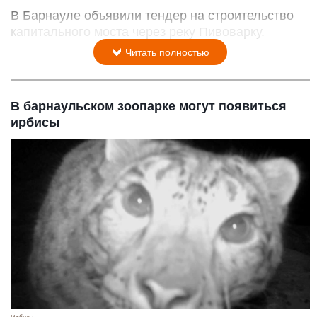
В Барнауле объявили тендер на строительство
капитального моста через реку Пивоварку.
Читать полностью
В барнаульском зоопарке могут появиться
ирбисы