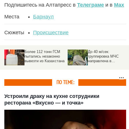
Подпишитесь на Алтапресс в
Телеграме
и в
Max
Места
Барнаул
Сюжеты
Происшествие
Более 112 тонн ГСМ
До 40 м/сек:
пытались незаконно
группировка МЧС
вывезти из Казахстана
направлена в
пострадавшие от
урагана районы на
Алтае
ПО ТЕМЕ:
Устроили драку на кухне сотрудники
ресторана «Вкусно — и точка»