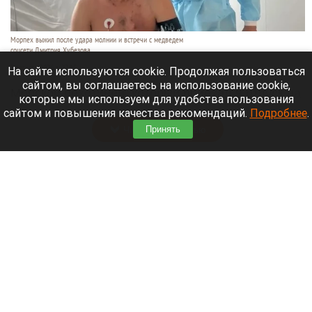
Морпех выжил после удара молнии и встречи с медведем
соцсети Дмитрия Хубезова
7 августа 2026 в 22:15
На сайте используются cookie. Продолжая пользоваться
сайтом, вы соглашаетесь на использование cookie,
Морской пехотинец, который приехал в отпуск на
которые мы используем для удобства пользования
Алтай, пережил чудовищную серию событий.
сайтом и повышения качества рекомендаций.
Подробнее
.
Читать полностью
Принять
В Барнауле водитель сбил женщину на зебре
и скрылся