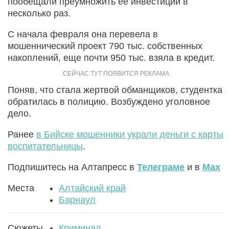
пообещали преумножить ее инвестиции в
несколько раз.
С начала февраля она перевела в
мошеннический проект 790 тыс. собственных
накоплений, еще почти 950 тыс. взяла в кредит.
Поняв, что стала жертвой обманщиков, студентка
обратилась в полицию. Возбуждено уголовное
дело.
Ранее
в Бийске мошенники украли деньги с карты
воспитательницы
.
Подпишитесь на Алтапресс в
Телеграме
и в
Max
Места
Алтайский край
Барнаул
Сюжеты
Криминал