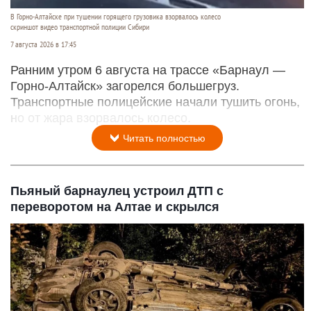
В Горно-Алтайске при тушении горящего грузовика взорвалось колесо
скриншот видео транспортной полиции Сибири
7 августа 2026 в 17:45
Ранним утром 6 августа на трассе «Барнаул —
Горно-Алтайск» загорелся большегруз.
Транспортные полицейские начали тушить огонь,
но от жара взорвалось колесо.
Читать полностью
Пьяный барнаулец устроил ДТП с
переворотом на Алтае и скрылся