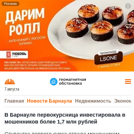
Реклама
To
F7
7 августа
Главная
Новости Барнаула
Недвижимость
Эконом
В Барнауле первокурсница инвестировала в
мошенников более 1,7 млн рублей
Студентка первого курса отдала мошенникам