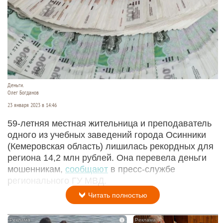
Деньги.
Олег Богданов
23 января 2023 в 14:46
59-летняя местная жительница и преподаватель
одного из учебных заведений города Осинники
(Кемеровская область) лишилась рекордных для
региона 14,2 млн рублей. Она перевела деньги
мошенникам,
сообщают
в пресс-службе
регионального ГУ МВД.
Читать полностью
i