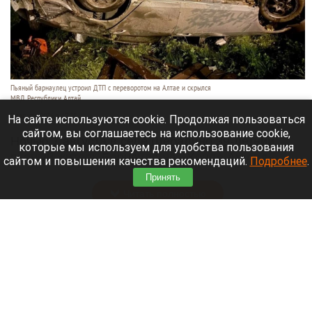
Пьяный барнаулец устроил ДТП с переворотом на Алтае и скрылся
МВД Республики Алтай
7 августа 2026 в 17:25
На сайте используются cookie. Продолжая пользоваться
сайтом, вы соглашаетесь на использование cookie,
Ночью 7 августа в селе Шебалино 39-летний
которые мы используем для удобства пользования
пьяный житель Барнаула на «Хонде Аккорд»
сайтом и повышения качества рекомендаций.
Подробнее
.
влетел в забор частного дома и перевернулся.
Принять
Читать полностью
Билан обратился к фанатам после критики его
«экспериментального» концерта