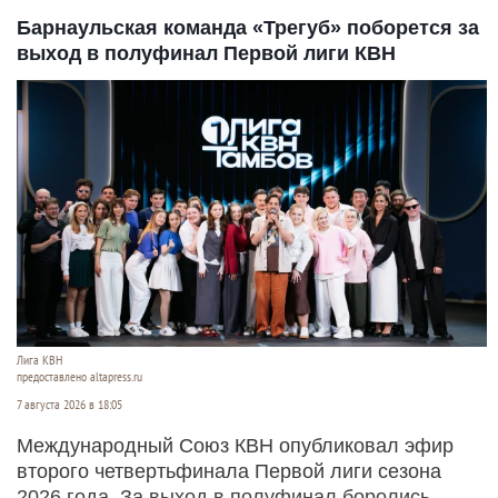
Барнаульская команда «Трегуб» поборется за
выход в полуфинал Первой лиги КВН
Лига КВН
предоставлено altapress.ru
7 августа 2026 в 18:05
Международный Союз КВН опубликовал эфир
второго четвертьфинала Первой лиги сезона
2026 года. За выход в полуфинал боролись