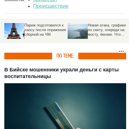
Происшествие
к
Новая атака, графики
Спецслужбы
ия
по свету, очереди на
предотвратили удар по
мосту, бензин. Что
стратегическому
произошло в Крыму
предприятию под
Москвой
ПО ТЕМЕ:
В Бийске мошенники украли деньги с карты
воспитательницы