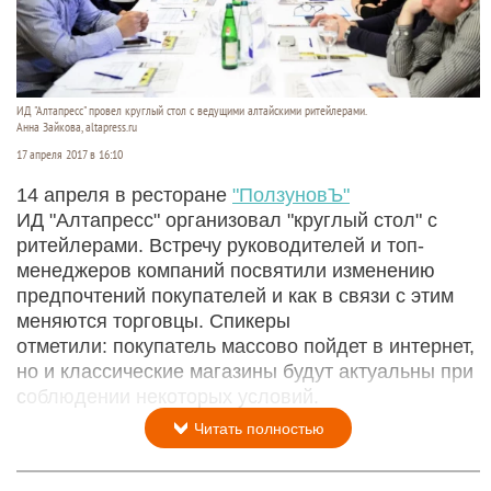
ИД "Алтапресс" провел круглый стол с ведущими алтайскими ритейлерами.
Анна Зайкова, altapress.ru
17 апреля 2017 в 16:10
14 апреля в ресторане
"ПолзуновЪ"
ИД "Алтапресс" организовал "круглый стол" с
ритейлерами. Встречу руководителей и топ-
менеджеров компаний посвятили изменению
предпочтений покупателей и как в связи с этим
меняются торговцы. Спикеры
отметили: покупатель массово пойдет в интернет,
но и классические магазины будут актуальны при
соблюдении некоторых условий.
Читать полностью