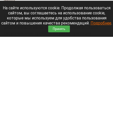
Нейросети
7 августа 2026 в 15:40
На сайте используются cookie. Продолжая пользоваться
сайтом, вы соглашаетесь на использование cookie,
Проект по созданию авиамаршрутов малой
которые мы используем для удобства пользования
авиации из Новосибирска в Белокуриху не
сайтом и повышения качества рекомендаций.
Подробнее
.
реализовали из-за санкций. Причиной стало
Принять
сворачивание проекта по ремоторизации
самолета «Ан-2» с американскими двигателями,
пишет
РБК
.
Читать полностью
И от Человека-паука ушел. Altapress.ru оценил
скандальную сказку про «Колобка»