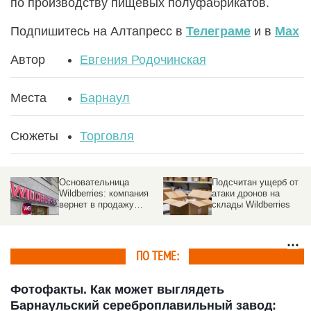
по производству пищевых полуфабрикатов.
Подпишитесь на Алтапресс в
Телеграме
и в
Max
Автор
Евгения Родочинская
Места
Барнаул
Сюжеты
Торговля
Основательница
Подсчитан ущерб от
Wildberries: компания
атаки дронов на
вернет в продажу
склады Wildberries
товары со склада в
Котовске
ПО ТЕМЕ:
Фотофакты. Как может выглядеть
Барнаульский сереброплавильный завод: