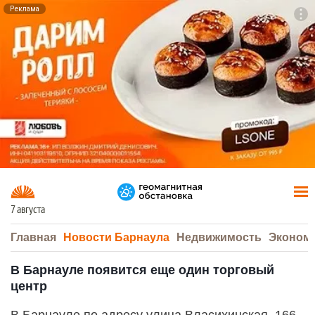
Реклама
To
F7
7 августа
Главная
Новости Барнаула
Недвижимость
Эконом
В Барнауле появится еще один торговый
центр
В Барнауле по адресу улица Власихинская, 166