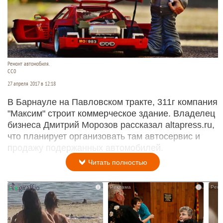
Ремонт автомобиля.
СС0
27 апреля 2017 в 12:18
В Барнауле на Павловском тракте, 311г компания
"Максим" строит коммерческое здание. Владелец
бизнеса Дмитрий Морозов рассказал altapress.ru,
что планирует организовать там автосервис и
продажу подержанных автомобилей.
Читать полностью
i
i