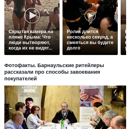
Скрытая камера на
Ролик длится
Р
пляже Крыма: Что
несколько секунд, а
с
люди вытворяют,
смеяться вы будете
б
когда их не видят...
долго
у
Фотофакты. Барнаульские ритейлеры
рассказали про способы завоевания
покупателей