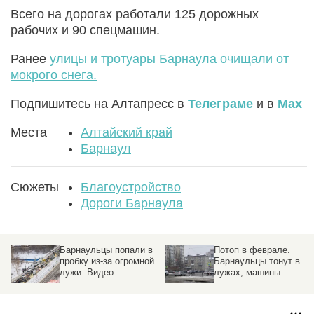
Всего на дорогах работали 125 дорожных
рабочих и 90 спецмашин.
Ранее
улицы и тротуары Барнаула очищали от
мокрого снега.
Подпишитесь на Алтапресс в
Телеграме
и в
Max
Места
Алтайский край
Барнаул
Сюжеты
Благоустройство
Дороги Барнаула
Потоп в феврале.
Дорожные бригады
Барнаульцы тонут в
Барнаула чистят
лужах, машины
ливневки и
пытаются пробиться
обрабатывают улицы
через воду
ото льда