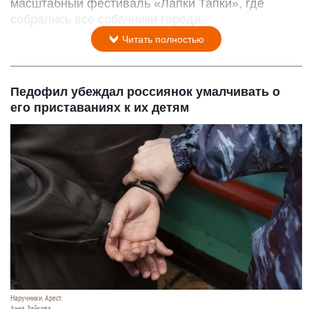
масштабный фестиваль «Лапки Тапки», где
собрались все собачники города.
Читать полностью
Педофил убеждал россиянок умалчивать о
его приставаниях к их детям
Наручники. Арест.
Анна Зайкова