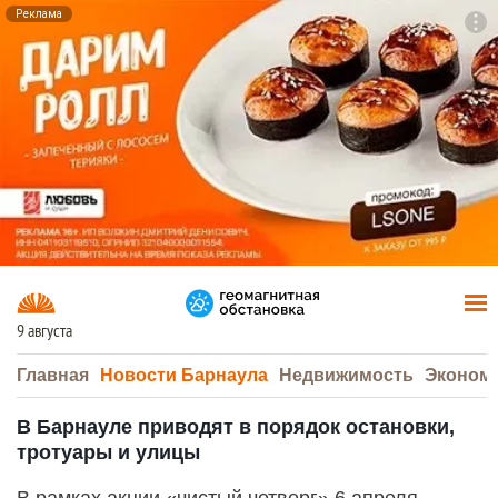
Реклама
To
F7
9 августа
Главная
Новости Барнаула
Недвижимость
Эконом
В Барнауле приводят в порядок остановки,
тротуары и улицы
В рамках акции «чистый четверг» 6 апреля