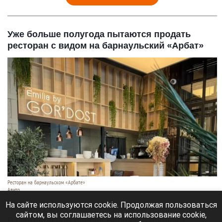
Уже больше полугода пытаются продать
ресторан с видом на барнаульский «Арбат»
Ресторан на барнаульском «Арбате»
Авито
8 августа 2026 в 14:35
На сайте используются cookie. Продолжая пользоваться
сайтом, вы соглашаетесь на использование cookie,
В Центральном районе Барнаула продают