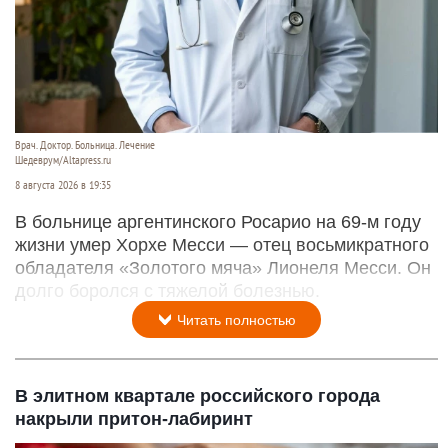
Врач. Доктор. Больница. Лечение
Шедеврум/Altapress.ru
8 августа 2026 в 19:35
В больнице аргентинского Росарио на 69-м году
жизни умер Хорхе Месси — отец восьмикратного
обладателя «Золотого мяча» Лионеля Месси. Он
долго боролся с тяжелой болезнью.
Читать полностью
В элитном квартале российского города
накрыли притон-лабиринт