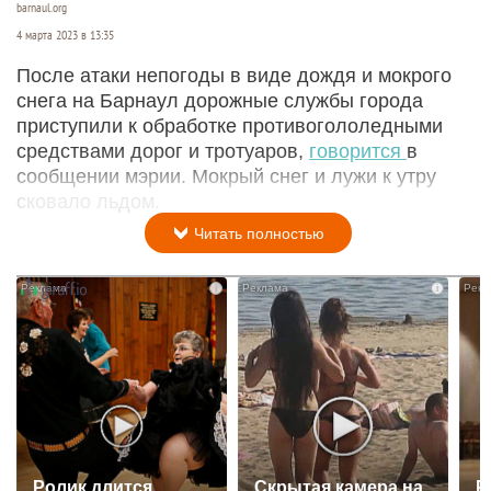
barnaul.org
4 марта 2023 в 13:35
После атаки непогоды в виде дождя и мокрого
снега на Барнаул дорожные службы города
приступили к обработке противогололедными
средствами дорог и тротуаров,
говорится
в
сообщении мэрии. Мокрый снег и лужи к утру
сковало льдом.
Читать полностью
i
i
Ролик длится
Скрытая камера на
Р