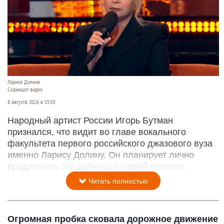
Лариса Долина.
Скриншот видео
8 августа 2026 в 15:05
Народный артист России Игорь Бутман
признался, что видит во главе вокального
факультета первого российского джазового вуза
именно Ларису Долину. Он планирует лично
предложить эту должность своей коллеге.
Читать полностью
Огромная пробка сковала дорожное движение