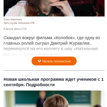
Олеся Иванченко.
Пресс-служба телеканала НТВ.
8 августа 2026 в 17:35
Скандал вокруг фильма «Колобок», где одну из
главных ролей сыграл Дмитрий Журавлев,
перекинулся на его коллегу в шоу «Натальная
карта» — Олесю Иванченко.
Читать полностью
Новая школьная программа ждет учеников с 1
сентября. Подробности