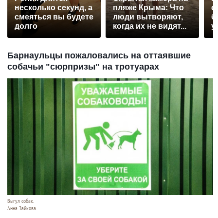
несколько секунд, а
пляже Крыма: Что
с
смеяться вы будете
люди вытворяют,
б
долго
когда их не видят...
у
Барнаульцы пожаловались на оттаявшие
собачьи "сюрпризы" на тротуарах
Выгул собак.
Анна Зайкова.