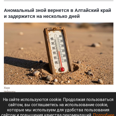
Аномальный зной вернется в Алтайский край
и задержится на несколько дней
Жара
Нейросети
8 августа 2026 в 18:05
На сайте используются cookie. Продолжая пользоваться
сайтом, вы соглашаетесь на использование cookie,
Синоптики предупреждают, что с 9 по 13 августа
которые мы используем для удобства пользования
Алтайский край местами накроет аномальный
сайтом и повышения качества рекомендаций.
Подробнее
.