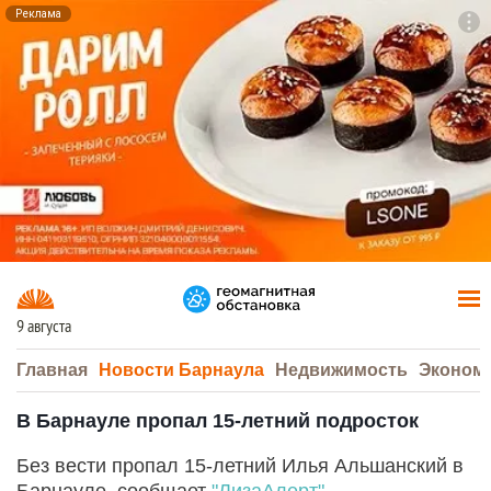
Реклама
To
F7
9 августа
Главная
Новости Барнаула
Недвижимость
Эконом
В Барнауле пропал 15-летний подросток
Без вести пропал 15-летний Илья Альшанский в
Барнауле, сообщает
"ЛизаАлерт"
.