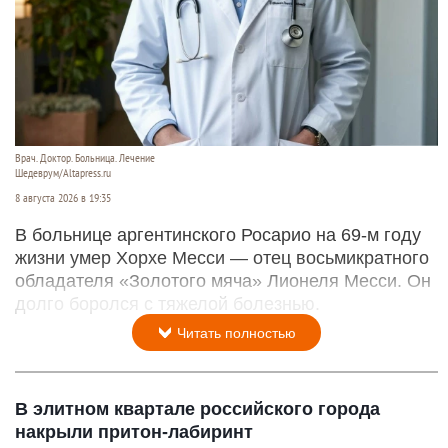
Врач. Доктор. Больница. Лечение
Шедеврум/Altapress.ru
8 августа 2026 в 19:35
В больнице аргентинского Росарио на 69-м году
жизни умер Хорхе Месси — отец восьмикратного
обладателя «Золотого мяча» Лионеля Месси. Он
долго боролся с тяжелой болезнью.
Читать полностью
В элитном квартале российского города
накрыли притон-лабиринт