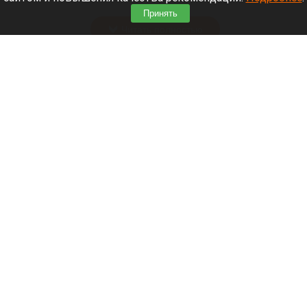
зной.
Принять
Читать полностью
Штукатурка с потолка едва не рухнула на
жительницу барнаульской многоэтажки.
Жалобы на УК
В барнаульской многоэтажке обвалилась штукатурка.