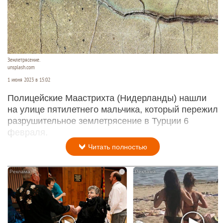
Землетрясение.
unsplash.com
1 июня 2023 в 15:02
Полицейские Маастрихта (Нидерланды) нашли
на улице пятилетнего мальчика, который пережил
разрушительное землетрясение в Турции 6
февраля.
Читать полностью
i