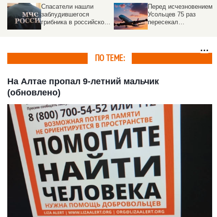
Спасатели нашли
Перед исчезновением
заблудившегося
Усольцев 75 раз
грибника в российском
пересекал
регионе. Но есть
государственную
погибшие
границу РФ
ПО ТЕМЕ:
На Алтае пропал 9-летний мальчик
(обновлено)