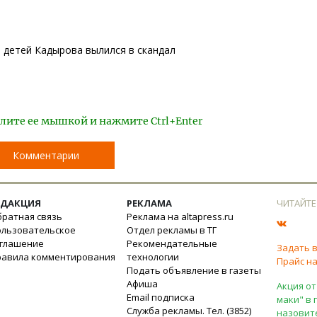
 детей Кадырова вылился в скандал
лите ее мышкой и нажмите Ctrl+Enter
Комментарии
ЕДАКЦИЯ
РЕКЛАМА
ЧИТАЙТЕ
ратная связь
Реклама на altapress.ru
ользовательское
Отдел рекламы в ТГ
оглашение
Рекомендательные
Задать 
равила комментирования
технологии
Прайс на
Подать объявление в газеты
Афиша
Акция от
Email подписка
маки" в 
Служба рекламы. Тел. (3852)
назовит