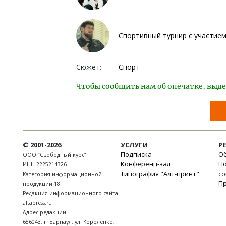
Спортивный турнир с участием
Сюжет:
Спорт
Чтобы сообщить нам об опечатке, выде
© 2001-2026
УСЛУГИ
Р
Подписка
Об
ООО “Свободный курс”
Конференц-зал
П
ИНН 2225214326
Типография "Алт-принт"
с
Категория информационной
П
продукции 18+
Редакция информационного сайта
altapress.ru
Адрес редакции:
656043
,
г. Барнаул
,
ул. Короленко,