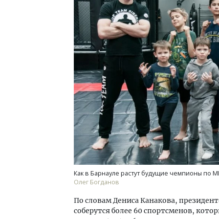
Смел
Ген
ЗИАС
трен
СТР
Как в Барнауле растут будущие чемпионы по М
Олег Богданов
По словам Дениса Канакова, президент
соберутся более 60 спортсменов, котор