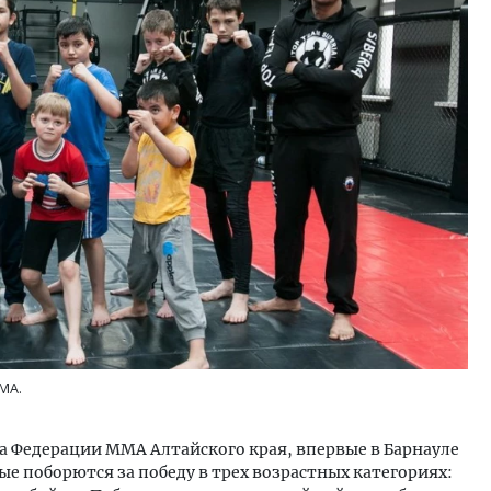
ость архитектурных идей.
Архитектурный код начин
еральный директор компании
земли. Мощение крупно
 — об эстетике городов,
плитами становится нов
дах в фасадах и развитии рынка
стандартом благоустрой
ОИТЕЛЬСТВО
СТРОИТЕЛЬСТВО
МА.
а Федерации ММА Алтайского края, впервые в Барнауле
ые поборются за победу в трех возрастных категориях: