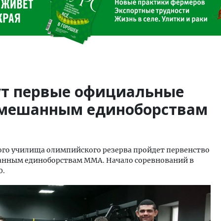
ут первые официальные
смешанным единоборствам
кого училища олимпийского резерва пройдет первенство
шанным единоборствам ММА. Начало соревнований в
0.