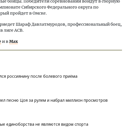
ослые бойцы. Победители соревнований войдут в сборную
емпионате Сибирского Федерального округа по
ый пройдет в Омске.
 приедет Шараф Давлатмуродов, профессиональный боец,
в лиге АСВ.
е
и в
Max
лся россиянину после болевого приёма
ел песню Цоя за рулем и набрал миллион просмотров
ные единоборства не являются видом спорта