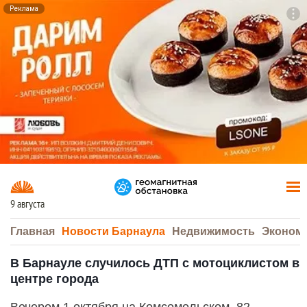
Реклама
To
F7
9 августа
Главная
Новости Барнаула
Недвижимость
Эконом
В Барнауле случилось ДТП с мотоциклистом в
центре города
Вечером 1 октября на Комсомольском, 82