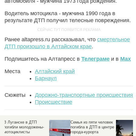
автомобиля - мужчина 1973 года рождения.
Водитель мотоцикла - мужчина 1990 года в
результате ДТП получил телесные повреждения.
Ранее altapress.ru рассказывал, что
смертельное
ДТП произошло в Алтайском крае
.
Подпишитесь на Алтапресс в
Телеграме
и в
Max
Места
Алтайский край
Барнаул
Сюжеты
Дорожно-транспортные происшествия
Происшествие
Пятеро подростков
В Луганске в ДТП
упали с одного
погибли молодожены-
электросамоката в
мотоциклисты