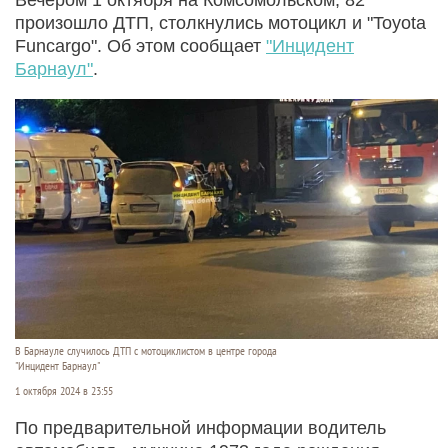
произошло ДТП, столкнулись мотоцикл и "Toyota
Funcargo". Об этом сообщает
"Инцидент
Барнаул"
.
В Барнауле случилось ДТП с мотоциклистом в центре города
"Инцидент Барнаул"
1 октября 2024 в 23:55
По предварительной информации водитель