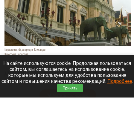
Королевский дворец в Таиланде.
Кристина Тарасова
9 августа 2026 в 15:35
На сайте используются cookie. Продолжая пользоваться
сайтом, вы соглашаетесь на использование cookie,
Диджей из России Дмитрий — выступает под
которые мы используем для удобства пользования
псевдонимом DJ FЫRРИN — пропал в Таиланде
сайтом и повышения качества рекомендаций.
Подробнее
.
после возникновения проблем с документами.
Принять
Читать полностью
Невероятный закат на Телецком озере снял
инспектор Алтайского заповедника. Фото