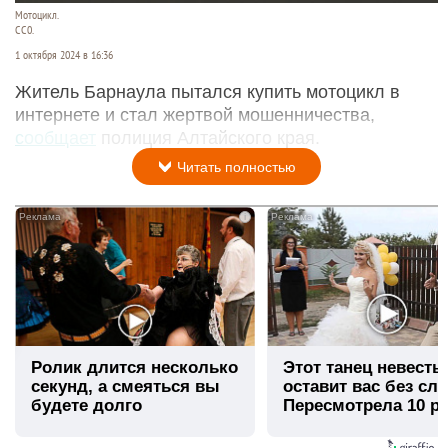
Мотоцикл.
СС0.
1 октября 2024 в 16:36
Житель Барнаула пытался купить мотоцикл в
интернете и стал жертвой мошенничества,
сообщает
полиция Алтайского края.
Читать полностью
i
Ролик длится несколько
Этот танец невесты
секунд, а смеяться вы
оставит вас без сло
будете долго
Пересмотрела 10 ра