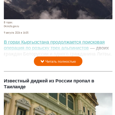
В горах.
04.mchs.gov.ru
9 августа 2026 в 16:05
В горах Кыргызстана продолжается поисковая
операция по розыску трех альпинистов
— двоих
граждан Белоруссии и одного гражданина Литвы.
Читать полностью
Известный диджей из России пропал в
Таиланде