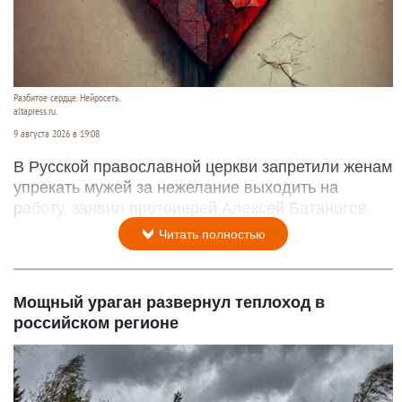
Разбитое сердце. Нейросеть.
altapress.ru.
9 августа 2026 в 19:08
В Русской православной церкви запретили женам
упрекать мужей за нежелание выходить на
работу, заявил протоиерей Алексей Батаногов.
Читать полностью
Мощный ураган развернул теплоход в
российском регионе